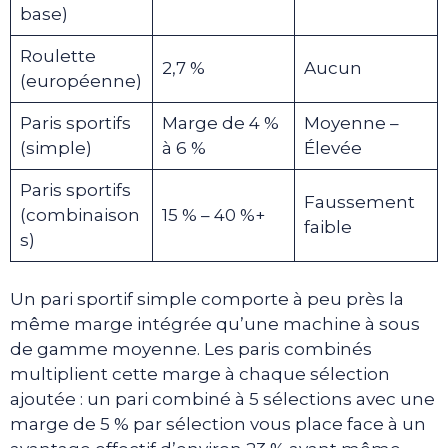
base)
Roulette
2,7 %
Aucun
(européenne)
Paris sportifs
Marge de 4 %
Moyenne –
(simple)
à 6 %
Élevée
Paris sportifs
Faussement
(combinaison
15 % – 40 %+
faible
s)
Un pari sportif simple comporte à peu près la
même marge intégrée qu’une machine à sous
de gamme moyenne. Les paris combinés
multiplient cette marge à chaque sélection
ajoutée : un pari combiné à 5 sélections avec une
marge de 5 % par sélection vous place face à un