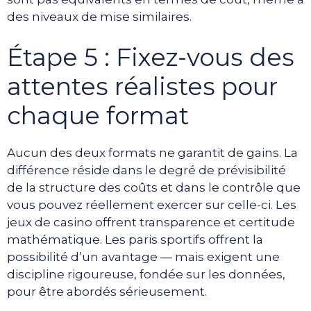
des niveaux de mise similaires.
Étape 5 : Fixez-vous des
attentes réalistes pour
chaque format
Aucun des deux formats ne garantit de gains. La
différence réside dans le degré de prévisibilité
de la structure des coûts et dans le contrôle que
vous pouvez réellement exercer sur celle-ci. Les
jeux de casino offrent transparence et certitude
mathématique. Les paris sportifs offrent la
possibilité d’un avantage — mais exigent une
discipline rigoureuse, fondée sur les données,
pour être abordés sérieusement.