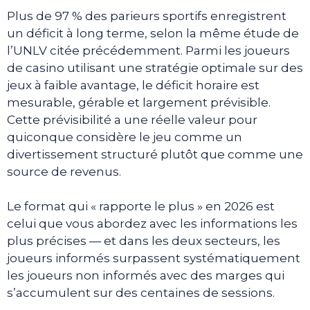
Plus de 97 % des parieurs sportifs enregistrent
un déficit à long terme, selon la même étude de
l’UNLV citée précédemment. Parmi les joueurs
de casino utilisant une stratégie optimale sur des
jeux à faible avantage, le déficit horaire est
mesurable, gérable et largement prévisible.
Cette prévisibilité a une réelle valeur pour
quiconque considère le jeu comme un
divertissement structuré plutôt que comme une
source de revenus.
Le format qui « rapporte le plus » en 2026 est
celui que vous abordez avec les informations les
plus précises — et dans les deux secteurs, les
joueurs informés surpassent systématiquement
les joueurs non informés avec des marges qui
s’accumulent sur des centaines de sessions.