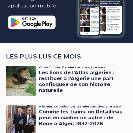
application mobile
LES PLUS LUS CE MOIS