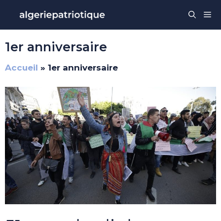
Aller
Me
au
contenu
1er anniversaire
Accueil
»
1er anniversaire