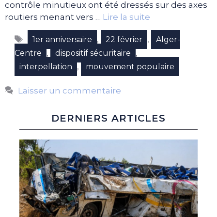
contrôle minutieux ont été dressés sur des axes
routiers menant vers …
Lire la suite
Étiquettes
,
,
1er anniversaire
22 février
Alger-
,
,
Centre
dispositif sécuritaire
,
interpellation
mouvement populaire
Laisser un commentaire
DERNIERS ARTICLES