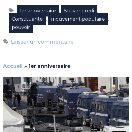
Étiquettes
,
,
1er anniversaire
51e vendredi
,
,
Constituante
mouvement populaire
pouvoir
Laisser un commentaire
Accueil
»
1er anniversaire