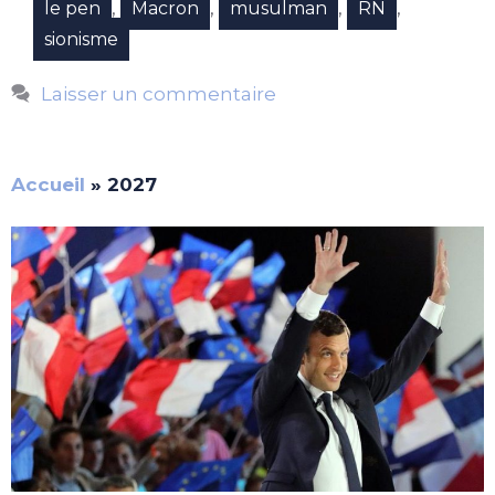
,
,
,
,
le pen
Macron
musulman
RN
sionisme
Laisser un commentaire
Accueil
»
2027