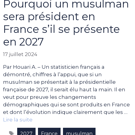
Pourquoi un musulman
sera président en
France s’il se présente
en 2027
17 juillet 2024
Par Houari A. – Un statisticien français a
démontré, chiffres à l’appui, que si un
musulman se présentait à la présidentielle
française de 2027, il serait élu haut la main. Il en
veut pour preuve les changements
démographiques qui se sont produits en France
et dont l’évolution indique clairement que les …
Lire la suite
Étiquettes
,
,
,
2027
France
musulman