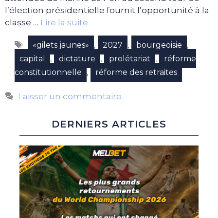
l’élection présidentielle fournit l’opportunité à la
classe …
Lire la suite
Étiquettes
,
,
,
«gilets jaunes»
2027
bourgeoisie
,
,
,
capital
dictature
prolétariat
réforme
,
constitutionnelle
réforme des retraites
Laisser un commentaire
DERNIERS ARTICLES