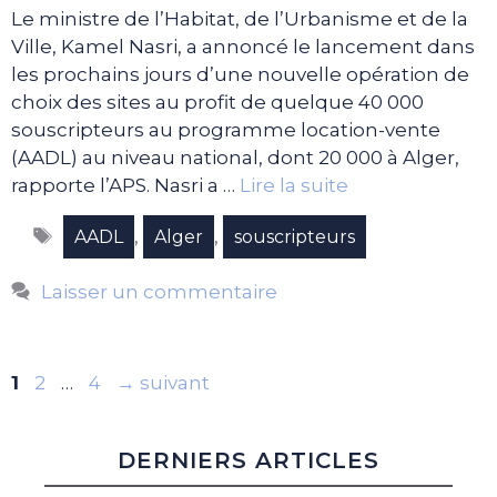
Le ministre de l’Habitat, de l’Urbanisme et de la
Ville, Kamel Nasri, a annoncé le lancement dans
les prochains jours d’une nouvelle opération de
choix des sites au profit de quelque 40 000
souscripteurs au programme location-vente
(AADL) au niveau national, dont 20 000 à Alger,
rapporte l’APS. Nasri a …
Lire la suite
Étiquettes
,
,
AADL
Alger
souscripteurs
Laisser un commentaire
Page
Page
Page
1
2
…
4
→
suivant
DERNIERS ARTICLES