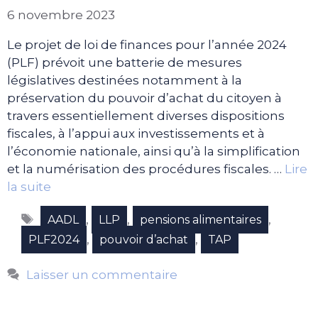
6 novembre 2023
Le projet de loi de finances pour l’année 2024
(PLF) prévoit une batterie de mesures
législatives destinées notamment à la
préservation du pouvoir d’achat du citoyen à
travers essentiellement diverses dispositions
fiscales, à l’appui aux investissements et à
l’économie nationale, ainsi qu’à la simplification
et la numérisation des procédures fiscales. …
Lire
la suite
Étiquettes
,
,
,
AADL
LLP
pensions alimentaires
,
,
PLF2024
pouvoir d’achat
TAP
Laisser un commentaire