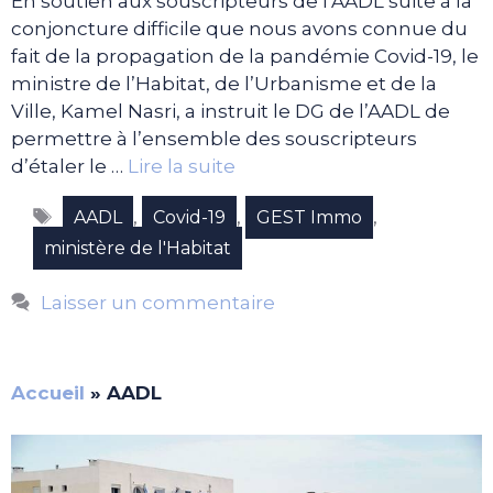
En soutien aux souscripteurs de l’AADL suite à la
conjoncture difficile que nous avons connue du
fait de la propagation de la pandémie Covid-19, le
ministre de l’Habitat, de l’Urbanisme et de la
Ville, Kamel Nasri, a instruit le DG de l’AADL de
permettre à l’ensemble des souscripteurs
d’étaler le …
Lire la suite
Étiquettes
,
,
,
AADL
Covid-19
GEST Immo
ministère de l'Habitat
Laisser un commentaire
Accueil
»
AADL