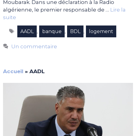
Moubarak. Dans une déclaration à la Radio
algérienne, le premier responsable de …
Lire la
suite
Étiquettes
,
,
,
AADL
banque
BDL
logement
Un commentaire
Accueil
»
AADL