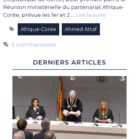
Réunion ministérielle du partenariat Afrique-
Corée, prévue les 1er et 2 …
Lire la suite
Étiquettes
,
Afrique-Corée
Ahmed Attaf
6 commentaires
DERNIERS ARTICLES