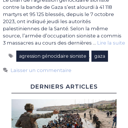
Le bilan de l’agression génocidaire sioniste
contre la bande de Gaza s’est alourdi à 41 118
martyrs et 95 125 blessés, depuis le 7 octobre
2023, ont indiqué jeudi les autorités
palestiniennes de la Santé. Selon la même
source, l’armée d’occupation sioniste a commis
3 massacres au cours des dernières …
Lire la suite
Étiquettes
,
agression génocidaire sioniste
gaza
Laisser un commentaire
DERNIERS ARTICLES