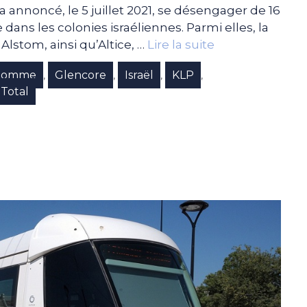
 a annoncé, le 5 juillet 2021, se désengager de 16
dans les colonies israéliennes. Parmi elles, la
Alstom, ainsi qu’Altice, …
Lire la suite
l’Homme
Glencore
Israël
KLP
,
,
,
,
Total