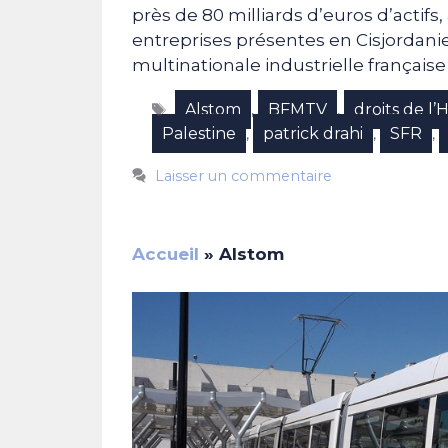
près de 80 milliards d’euros d’actifs,
entreprises présentes en Cisjordanie 
multinationale industrielle française 
Étiquettes
Alstom
BFMTV
droits de 
,
,
Palestine
patrick drahi
SFR
,
,
,
Laisser un commentaire
Accueil
»
Alstom