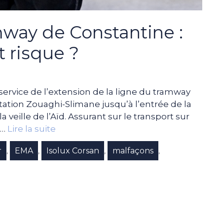
way de Constantine :
t risque ?
ervice de l’extension de la ligne du tramway
station Zouaghi-Slimane jusqu’à l’entrée de la
la veille de l’Aïd. Assurant sur le transport sur
 …
Lire la suite
r
EMA
Isolux Corsan
malfaçons
,
,
,
,