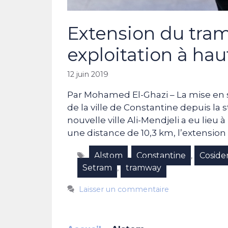
Extension du tram
exploitation à hau
12 juin 2019
Par Mohamed El-Ghazi – La mise en s
de la ville de Constantine depuis la 
nouvelle ville Ali-Mendjeli a eu lieu à 
une distance de 10,3 km, l’extension
Étiquettes
Alstom
Constantine
Coside
,
,
Setram
tramway
,
Laisser un commentaire