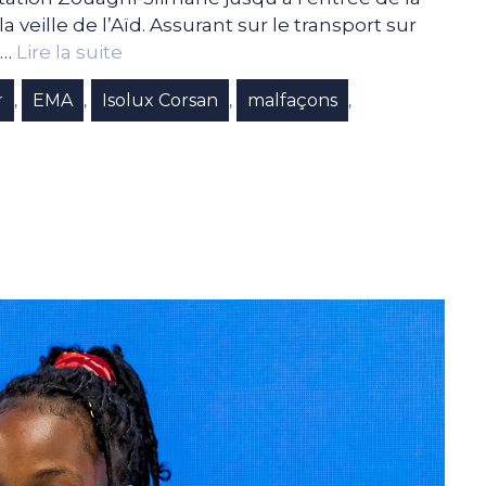
la veille de l’Aïd. Assurant sur le transport sur
 …
Lire la suite
r
EMA
Isolux Corsan
malfaçons
,
,
,
,