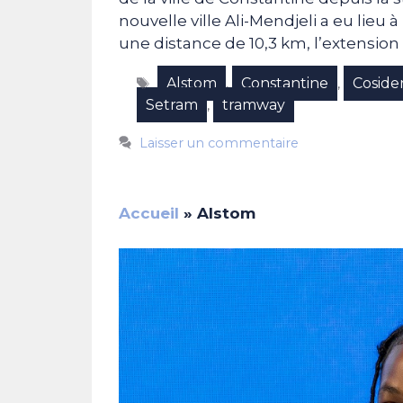
nouvelle ville Ali-Mendjeli a eu lieu à 
une distance de 10,3 km, l’extension
Étiquettes
Alstom
Constantine
Coside
,
,
Setram
tramway
,
Laisser un commentaire
Accueil
»
Alstom