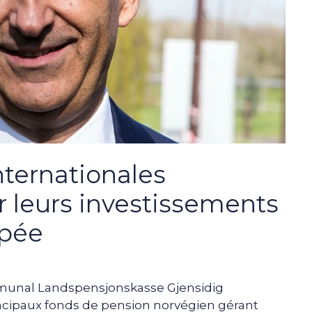
nternationales
 leurs investissements
upée
mmunal Landspensjonskasse Gjensidig
incipaux fonds de pension norvégien gérant