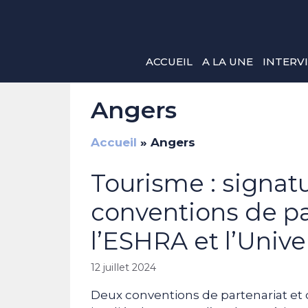
Aller
au
contenu
ACCUEIL
A LA UNE
INTERV
Angers
Accueil
»
Angers
Tourisme : signat
conventions de pa
l’ESHRA et l’Unive
12 juillet 2024
Deux conventions de partenariat et