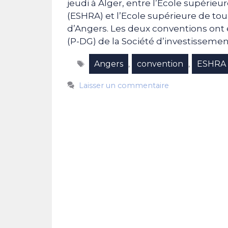
jeudi à Alger, entre l’Ecole supérieur
(ESHRA) et l’Ecole supérieure de tour
d’Angers. Les deux conventions ont 
(P-DG) de la Société d’investissemen
Étiquettes
Angers
convention
ESHRA
,
,
Laisser un commentaire