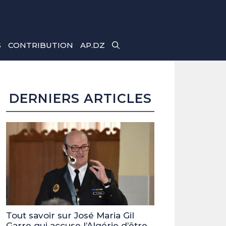
S
CONTRIBUTION
AP.DZ
DERNIERS ARTICLES
Tout savoir sur José Maria Gil
Garre qui accuse l’Algérie d’être