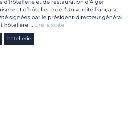
e d’hôtellerie et de restauration d’Alger
isme et d’hôtellerie de l’Université française
été signées par le président-directeur général
t hôtelière …
Lire la suite
hôtellerie
,