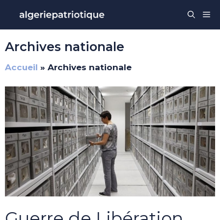
Aller
Me
au
contenu
Archives nationale
Accueil
»
Archives nationale
Guerre de Libération