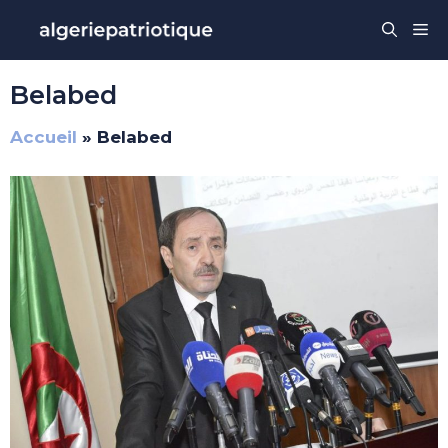
Aller
Me
au
contenu
Belabed
Accueil
»
Belabed