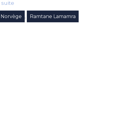
a suite
Norvège
Ramtane Lamamra
,