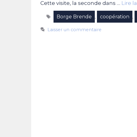
Cette visite, la seconde dans …
Lire l
Étiquettes
Borge Brende
coopération
,
,
Laisser un commentaire