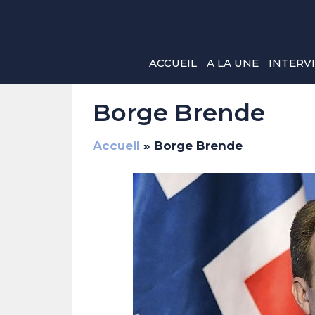
Aller
au
contenu
ACCUEIL
A LA UNE
INTERV
Borge Brende
Accueil
»
Borge Brende