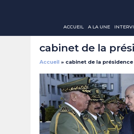
Aller
au
contenu
ACCUEIL
A LA UNE
INTERV
cabinet de la pré
Accueil
»
cabinet de la présidence