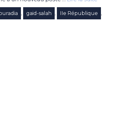
ouradia
gaid-salah
IIe République
,
,
,