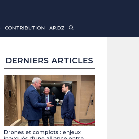
S
CONTRIBUTION
AP.DZ
DERNIERS ARTICLES
Drones et complots : enjeux
inavoués d’une alliance entre