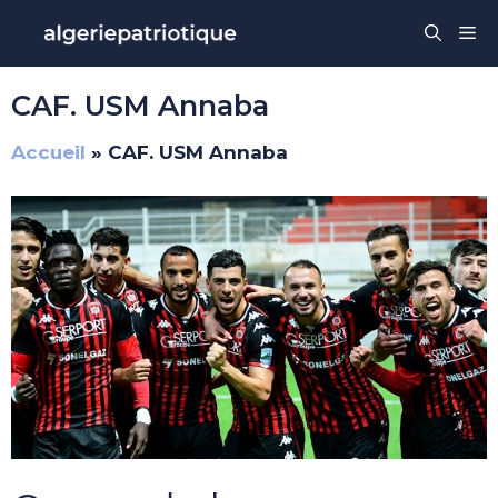
Aller
Me
au
contenu
CAF. USM Annaba
Accueil
»
CAF. USM Annaba