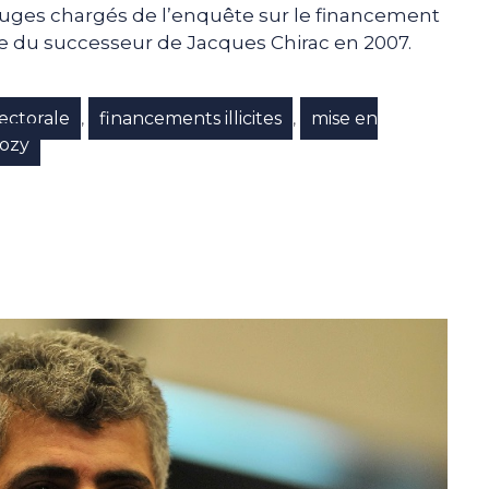
 juges chargés de l’enquête sur le financement
e du successeur de Jacques Chirac en 2007.
ectorale
financements illicites
mise en
,
,
kozy