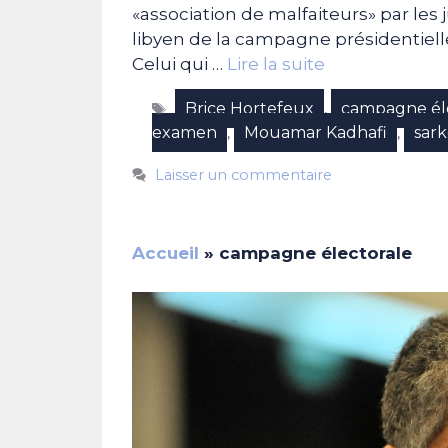
«association de malfaiteurs» par les
libyen de la campagne présidentiell
Celui qui …
Lire la suite
Étiquettes
Brice Hortefeux
campagne él
,
examen
Mouamar Kadhafi
sar
,
,
Laisser un commentaire
Accueil
»
campagne électorale