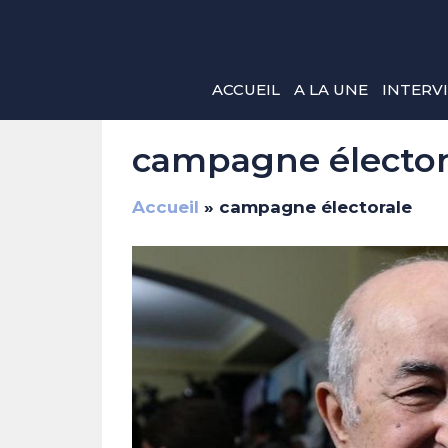
Aller
au
contenu
ACCUEIL
A LA UNE
INTERV
campagne élector
Accueil
»
campagne électorale