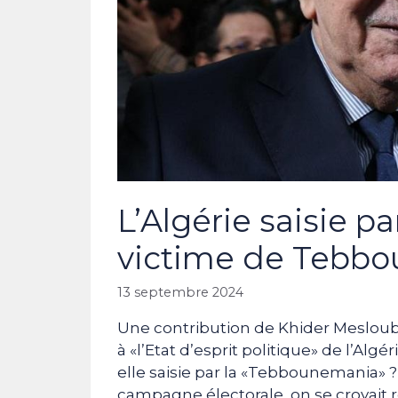
L’Algérie saisie 
victime de Tebb
13 septembre 2024
Une contribution de Khider Meslou
à «l’Etat d’esprit politique» de l’Algér
elle saisie par la «Tebbounemania» ?
campagne électorale, on se croyait r