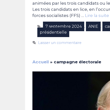
animées par les trois candidats ou l
Les trois candidats en lice, en l’oc
forces socialistes (FFS) …
Lire la suite
Étiquettes
7 septembre 2024
ANIE
ca
,
,
présidentielle
Laisser un commentaire
Accueil
»
campagne électorale