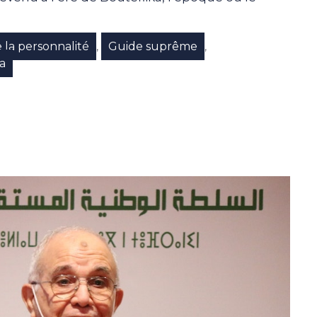
 la personnalité
Guide suprême
,
,
a