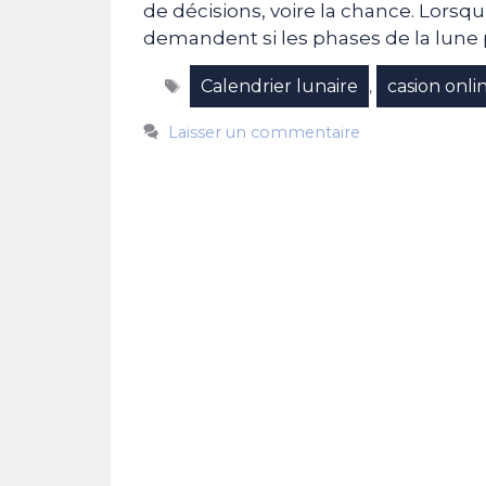
de décisions, voire la chance. Lorsqu’
demandent si les phases de la lune
Étiquettes
Calendrier lunaire
casion onli
,
Laisser un commentaire