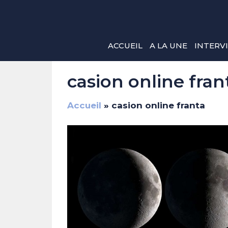
Aller
au
contenu
ACCUEIL
A LA UNE
INTERV
casion online fran
Accueil
»
casion online franta