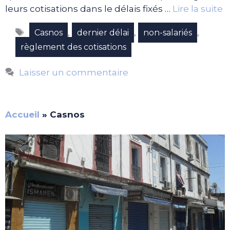
leurs cotisations dans le délais fixés …
Lire la suite
Étiquettes
,
,
,
Casnos
dernier délai
non-salariés
règlement des cotisations
Laisser un commentaire
Accueil
»
Casnos