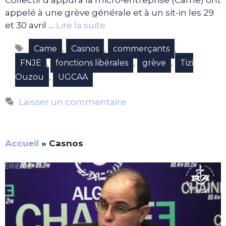
appelé à une grève générale et à un sit-in les 29
et 30 avril …
Lire la suite
Étiquettes
,
,
,
Came
Casnos
commerçants
,
,
,
FNJE
fonctions libérales
grève
Tizi
,
Ouzou
UGCAA
Laisser un commentaire
Accueil
»
Casnos