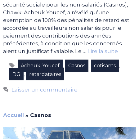
sécurité sociale pour les non-salariés (Casnos),
Chawki Acheuk-Youcef, a révélé qu’une
exemption de 100% des pénalités de retard est
accordée au travailleurs non salariés pour le
paiement des contributions des années
précédentes, à condition que les concernés
aient un justificatif valable. Le …
Lire la suite
Étiquettes
,
,
,
Acheuk-Youcef
Casnos
cotisants
,
DG
retardataires
Laisser un commentaire
Accueil
»
Casnos