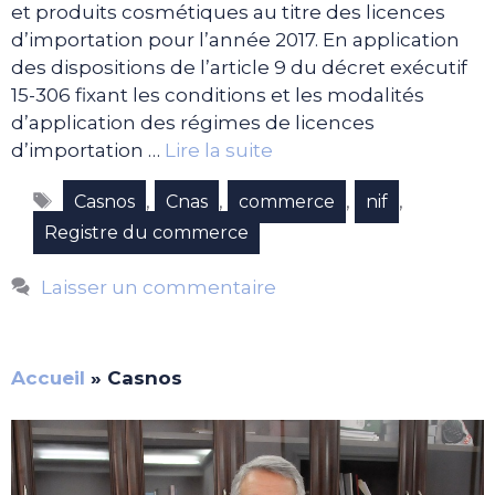
et produits cosmétiques au titre des licences
d’importation pour l’année 2017. En application
des dispositions de l’article 9 du décret exécutif
15-306 fixant les conditions et les modalités
d’application des régimes de licences
d’importation …
Lire la suite
Étiquettes
,
,
,
,
Casnos
Cnas
commerce
nif
Registre du commerce
Laisser un commentaire
Accueil
»
Casnos