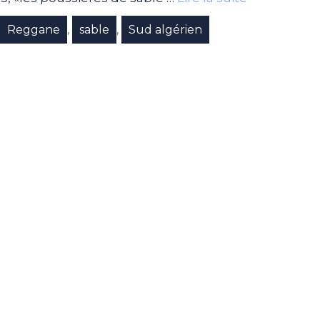
Reggane
sable
Sud algérien
,
,
,