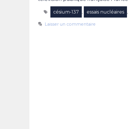
Étiquettes
césium-137
essais nucléaires
,
Laisser un commentaire