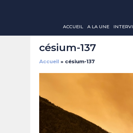
Aller
au
contenu
ACCUEIL
A LA UNE
INTERV
césium-137
Accueil
»
césium-137