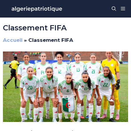
Aller
Me
au
contenu
Classement FIFA
Accueil
»
Classement FIFA