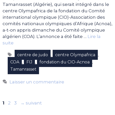
Tamanrasset (Algérie), qui serait intégré dans le
centre Olympafrica de la fondation du Comité
international olympique (CIO)-Association des
comités nationaux olympiques d’Afrique (Acnoa),
a-t-on appris dimanche du Comité olympique
algérien (COA). L’annonce a été faite …
Lire la
suite
Étiquettes
,
,
centre de judo
centre Olympafrica
,
,
,
COA
FIJ
fondation du CIO-Acnoa
Tamanrasset
Laisser un commentaire
Page
Page
Page
1
2
3
→
suivant