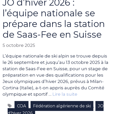
JO d’hiver 2026 :
l’équipe nationale se
prépare dans la station
de Saas-Fee en Suisse
5 octobre 2025
L’équipe nationale de ski alpin se trouve depuis
le 26 septembre et jusqu’au 13 octobre 2025 à la
station de Saas-Fee en Suisse, pour un stage de
préparation en vue des qualifications pour les
Jeux olympiques d’hiver 2026, prévus à Milan-
Cortina (Italie), a-t-on appris auprès du Comité
olympique et sportif …
Lire la suite
Étiquettes
,
,
COA
Fédération algérienne de ski
JO
d'hiver 2026