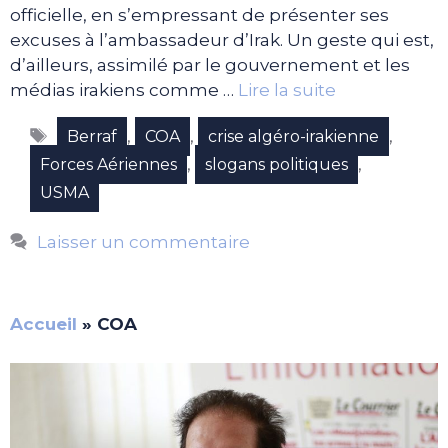
officielle, en s’empressant de présenter ses
excuses à l’ambassadeur d’Irak. Un geste qui est,
d’ailleurs, assimilé par le gouvernement et les
médias irakiens comme …
Lire la suite
Étiquettes
,
,
,
Berraf
COA
crise algéro-irakienne
,
,
Forces Aériennes
slogans politiques
USMA
Laisser un commentaire
Accueil
»
COA