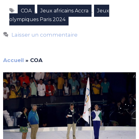
Étiquettes
,
,
COA
Jeux africains Accra
Jeux
olympiques Paris 2024
Laisser un commentaire
Accueil
»
COA