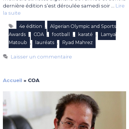
dernière édition s’est déroulée samedi soir …
Lire
la suite
Étiquettes
,
4e édition
Algerian Olympic and Sports
,
,
,
,
Awards
COA
football
karaté
Lamya
,
,
Matoub
lauréats
Ryad Mahrez
Laisser un commentaire
Accueil
»
COA