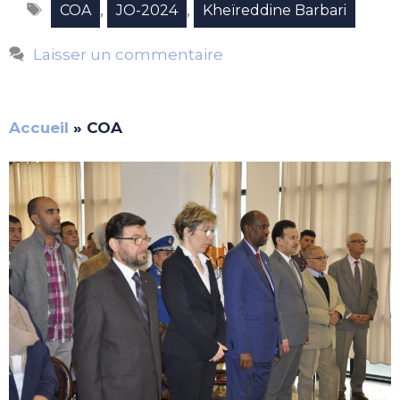
Étiquettes
,
,
COA
JO-2024
Kheïreddine Barbari
Laisser un commentaire
Accueil
»
COA