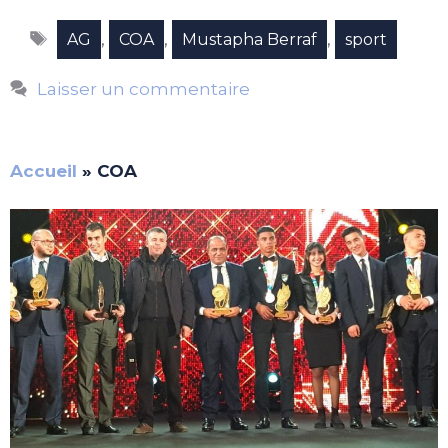
Étiquettes
,
,
,
AG
COA
Mustapha Berraf
sport
Laisser un commentaire
Accueil
»
COA