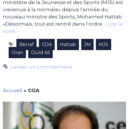
ministère de la Jeunesse et des Sports (MJS) est
«revenue à la normale» depuis l’arrivée du
nouveau ministre des Sports, Mohamed Hattab.
«Désormais, tout est rentré dans l’ordre …
Lire la
suite
Étiquettes
,
,
,
,
,
Berraf
COA
Hattab
JM
MJS
,
Oran
Ould Ali
Laisser un commentaire
Accueil
»
COA