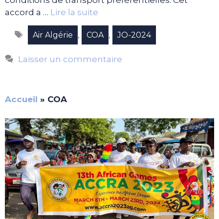
conditions de transport préférentielles. Cet
accord a …
Lire la suite
Étiquettes
,
,
Air Algérie
COA
JO-2024
Laisser un commentaire
Accueil
»
COA