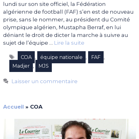
lundi sur son site officiel, la Fédération
algérienne de football (FAF) s’en est de nouveau
prise, sans le nommer, au président du Comité
olympique algérien, Mustapha Berraf, en lui
déniant le droit de dicter la marche à suivre au
sujet de l’équipe …
Lire la suite
Étiquettes
,
,
,
COA
équipe nationale
FAF
,
Madjer
MJS
Laisser un commentaire
Accueil
»
COA