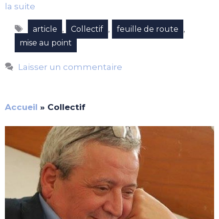
la suite
Étiquettes
,
,
,
article
Collectif
feuille de route
mise au point
Laisser un commentaire
Accueil
»
Collectif