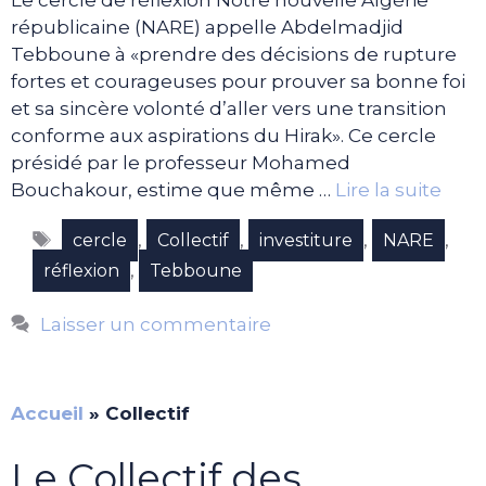
Le cercle de réflexion Notre nouvelle Algérie
républicaine (NARE) appelle Abdelmadjid
Tebboune à «prendre des décisions de rupture
fortes et courageuses pour prouver sa bonne foi
et sa sincère volonté d’aller vers une transition
conforme aux aspirations du Hirak». Ce cercle
présidé par le professeur Mohamed
Bouchakour, estime que même …
Lire la suite
Étiquettes
,
,
,
,
cercle
Collectif
investiture
NARE
,
réflexion
Tebboune
Laisser un commentaire
Accueil
»
Collectif
Le Collectif des