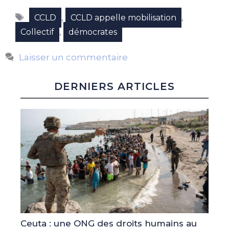
Étiquettes
,
,
CCLD
CCLD appelle mobilisation
,
Collectif
démocrates
Laisser un commentaire
DERNIERS ARTICLES
Ceuta : une ONG des droits humains au