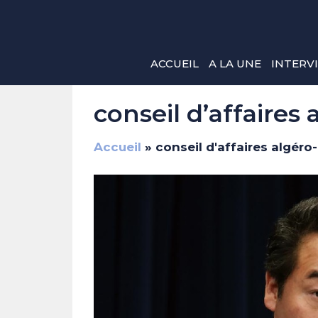
Aller
au
contenu
ACCUEIL
A LA UNE
INTERV
conseil d’affaires
Accueil
»
conseil d'affaires algéro