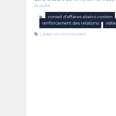
la suite
Étiquettes
conseil d'affaires algéro-coréen
renforcement des relations
visit
,
Laisser un commentaire