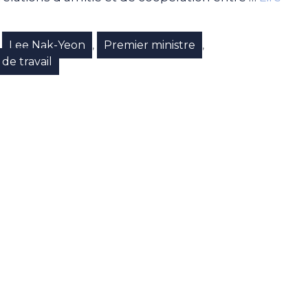
Lee Nak-Yeon
Premier ministre
,
,
,
e de travail