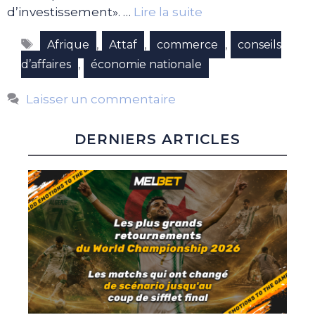
d’investissement». …
Lire la suite
Étiquettes
,
,
,
Afrique
Attaf
commerce
conseils
,
d’affaires
économie nationale
Laisser un commentaire
DERNIERS ARTICLES