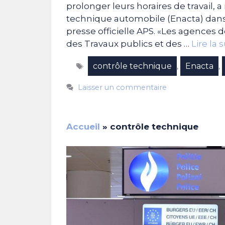
prolonger leurs horaires de travail, 
technique automobile (Enacta) dan
presse officielle APS. «Les agences 
des Travaux publics et des …
Lire la 
Étiquettes
contrôle technique
Enacta
,
,
Laisser un commentaire
Accueil
»
contrôle technique