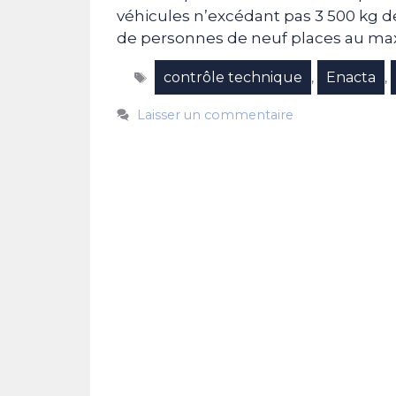
véhicules n’excédant pas 3 500 kg de
de personnes de neuf places au max
Étiquettes
contrôle technique
Enacta
,
,
Laisser un commentaire