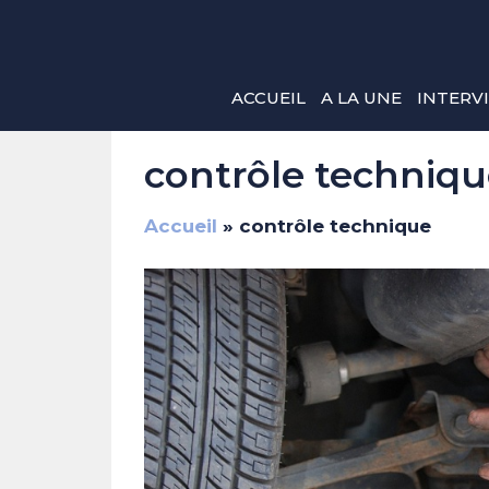
Aller
au
contenu
ACCUEIL
A LA UNE
INTERV
contrôle techniq
Accueil
»
contrôle technique