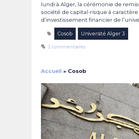
lundi à Alger, la cérémonie de remi
société de capital-risque à caractère 
d’investissement financier de l’unive
Étiquettes
Cosob
Université Alger 3
,
2 commentaires
Accueil
»
Cosob