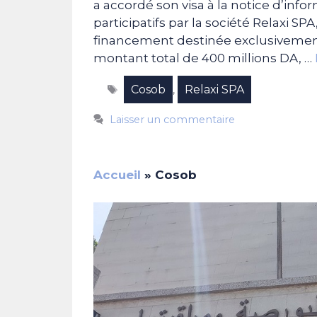
a accordé son visa à la notice d’infor
participatifs par la société Relaxi S
financement destinée exclusivement
montant total de 400 millions DA, …
Étiquettes
Cosob
Relaxi SPA
,
Laisser un commentaire
Accueil
»
Cosob