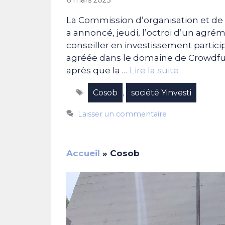
La Commission d’organisation et de
a annoncé, jeudi, l’octroi d’un agréme
conseiller en investissement particip
agréée dans le domaine de Crowdfun
après que la …
Lire la suite
Étiquettes
Cosob
société Yinvesti
,
Laisser un commentaire
Accueil
»
Cosob