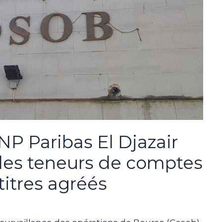
NP Paribas El Djazair
e des teneurs de comptes
titres agréés