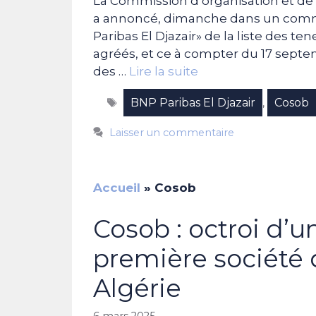
La Commission d’organisation et de 
a annoncé, dimanche dans un commu
Paribas El Djazair» de la liste des t
agréés, et ce à compter du 17 sept
des …
Lire la suite
Étiquettes
BNP Paribas El Djazair
Cosob
,
Laisser un commentaire
Accueil
»
Cosob
Cosob : octroi d’u
première société
Algérie
6 mars 2025