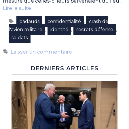
mesure que celles-ci leurs parvenaient du lieu …
Lire la suite
Étiquettes
,
,
badauds
confidentialité
crash de
,
,
,
l'avion militaire
identité
secrets-défense
soldats
Laisser un commentaire
DERNIERS ARTICLES