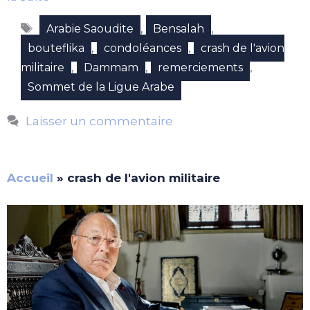
Étiquettes
,
,
Arabie Saoudite
Bensalah
,
,
bouteflika
condoléances
crash de l'avion
,
,
,
militaire
Dammam
remerciements
Sommet de la Ligue Arabe
Laisser un commentaire
Accueil
»
crash de l'avion militaire