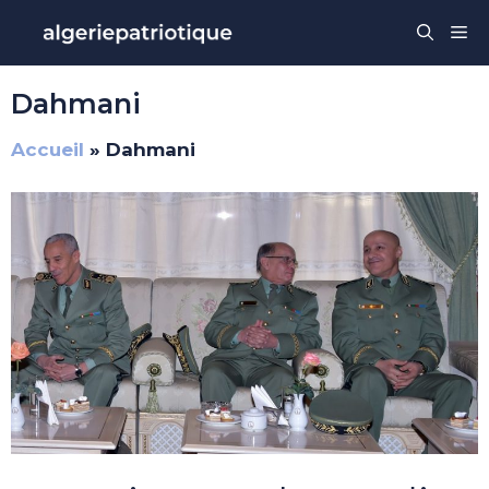
Aller
Me
au
contenu
Dahmani
Accueil
»
Dahmani