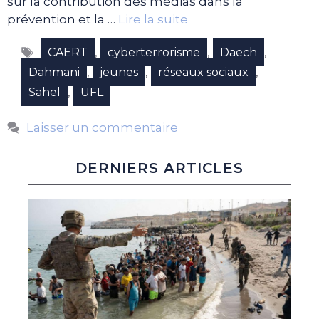
sur la contribution des médias dans la
prévention et la …
Lire la suite
Étiquettes
,
,
,
CAERT
cyberterrorisme
Daech
,
,
,
Dahmani
jeunes
réseaux sociaux
,
Sahel
UFL
Laisser un commentaire
DERNIERS ARTICLES