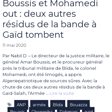
Boussis et Mohamedi
out : deux autres
résidus de la bande à
Gaïd tombent
11 mai 2020
Par Nabil D. – Le directeur de la justice militaire, le
général Amar Boussis, et le procureur général
près le tribunal militaire de Blida, le colonel
Mohamedi, ont été limogés, a appris
Algeriepatriotique de sources sûres. Avec la
chute de ces deux autres résidus de la bande à
Gaïd-Salah, l’Armée …
Lire la suite
Étiquettes
,
,
,
,
ANP
armée
Blida
Bouazza
,
,
,
Boussis
Chengriha
Dahmani
gaid-