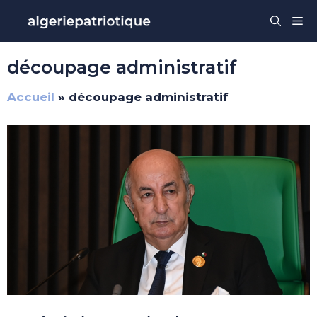
Aller
Me
au
contenu
découpage administratif
Accueil
»
découpage administratif