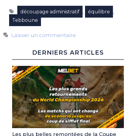
Étiquettes
,
,
découpage administratif
équilibre
Tebboune
Laisser un commentaire
DERNIERS ARTICLES
Les plus belles remontées de la Coupe