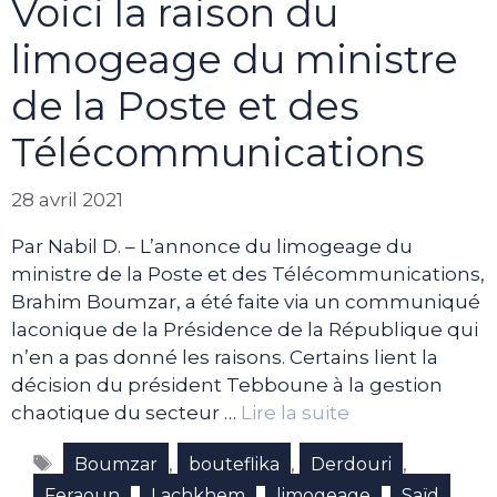
Voici la raison du
limogeage du ministre
de la Poste et des
Télécommunications
28 avril 2021
Par Nabil D. – L’annonce du limogeage du
ministre de la Poste et des Télécommunications,
Brahim Boumzar, a été faite via un communiqué
laconique de la Présidence de la République qui
n’en a pas donné les raisons. Certains lient la
décision du président Tebboune à la gestion
chaotique du secteur …
Lire la suite
Étiquettes
,
,
,
Boumzar
bouteflika
Derdouri
,
,
,
,
Feraoun
Lachkhem
limogeage
Saïd