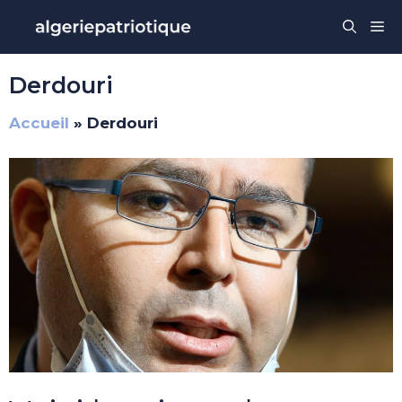
Aller
Me
au
contenu
Derdouri
Accueil
»
Derdouri