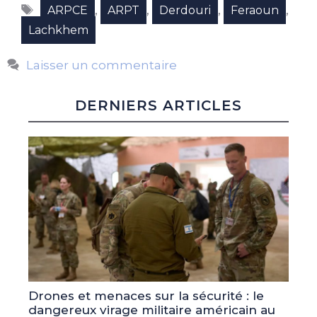
Étiquettes
,
,
,
,
ARPCE
ARPT
Derdouri
Feraoun
Lachkhem
Laisser un commentaire
DERNIERS ARTICLES
Drones et menaces sur la sécurité : le
dangereux virage militaire américain au