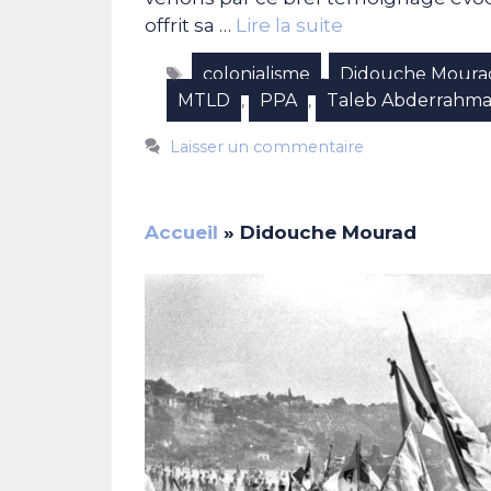
offrit sa …
Lire la suite
Étiquettes
colonialisme
Didouche Moura
,
MTLD
PPA
Taleb Abderrahm
,
,
Laisser un commentaire
Accueil
»
Didouche Mourad