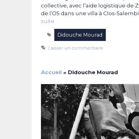
collective, avec l’aide logistique de 
de l’OS dans une villa à Clos-Salemb
suite
Étiquettes
Didouche Mourad
Laisser un commentaire
Accueil
»
Didouche Mourad