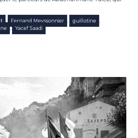
d
Fernand Meyssonnier
guillotine
,
,
,
ane
Yacef Saadi
,