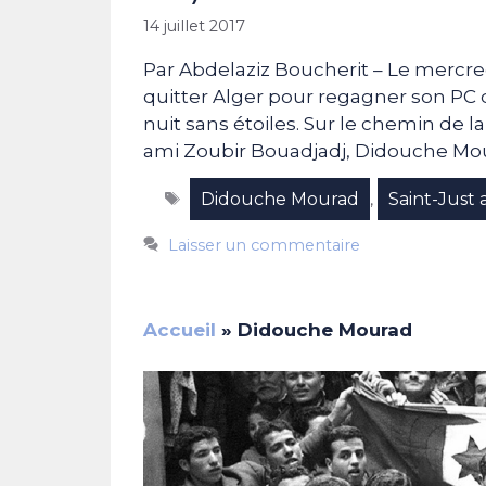
14 juillet 2017
Par Abdelaziz Boucherit – Le mercr
quitter Alger pour regagner son PC 
nuit sans étoiles. Sur le chemin de 
ami Zoubir Bouadjadj, Didouche Mou
Étiquettes
Didouche Mourad
Saint-Just 
,
Laisser un commentaire
Accueil
»
Didouche Mourad