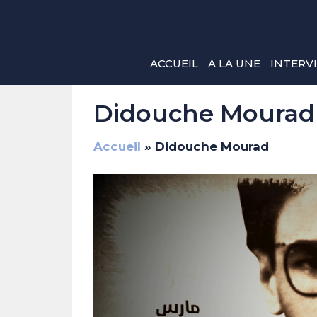
Aller
au
contenu
ACCUEIL
A LA UNE
INTERV
Didouche Mourad
Accueil
»
Didouche Mourad