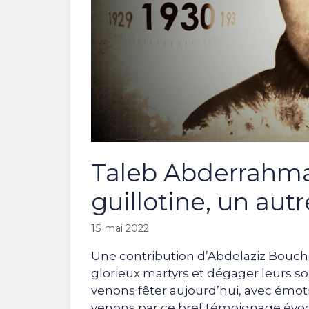
Taleb Abderrahman
guillotine, un aut
15 mai 2022
Une contribution d’Abdelaziz Boucheri
glorieux martyrs et dégager leurs s
venons fêter aujourd’hui, avec émo
venons par ce bref témoignage évo