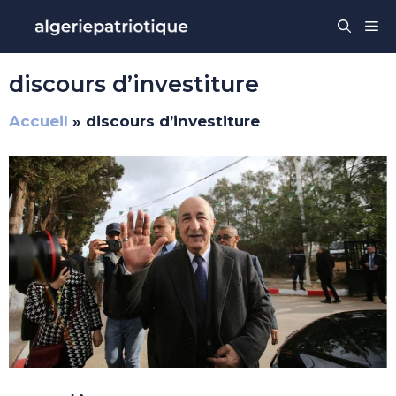
Aller
Me
au
contenu
discours d’investiture
Accueil
»
discours d’investiture