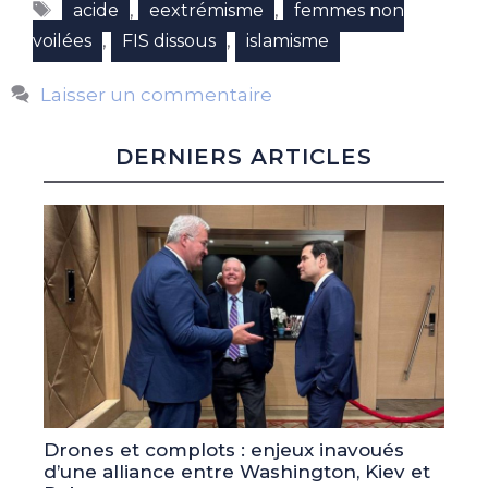
Étiquettes
,
,
acide
eextrémisme
femmes non
,
,
voilées
FIS dissous
islamisme
Laisser un commentaire
DERNIERS ARTICLES
Drones et complots : enjeux inavoués
d’une alliance entre Washington, Kiev et