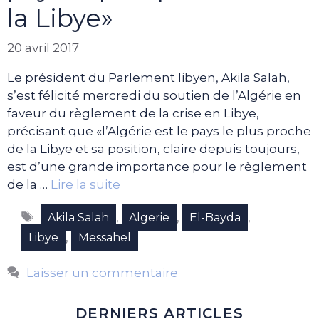
la Libye»
20 avril 2017
Le président du Parlement libyen, Akila Salah,
s’est félicité mercredi du soutien de l’Algérie en
faveur du règlement de la crise en Libye,
précisant que «l’Algérie est le pays le plus proche
de la Libye et sa position, claire depuis toujours,
est d’une grande importance pour le règlement
de la …
Lire la suite
Étiquettes
,
,
,
Akila Salah
Algerie
El-Bayda
,
Libye
Messahel
Laisser un commentaire
DERNIERS ARTICLES