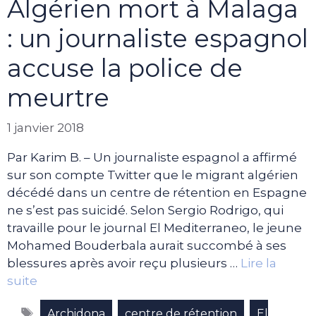
Algérien mort à Malaga
: un journaliste espagnol
accuse la police de
meurtre
1 janvier 2018
Par Karim B. – Un journaliste espagnol a affirmé
sur son compte Twitter que le migrant algérien
décédé dans un centre de rétention en Espagne
ne s’est pas suicidé. Selon Sergio Rodrigo, qui
travaille pour le journal El Mediterraneo, le jeune
Mohamed Bouderbala aurait succombé à ses
blessures après avoir reçu plusieurs …
Lire la
suite
Étiquettes
,
,
Archidona
centre de rétention
El