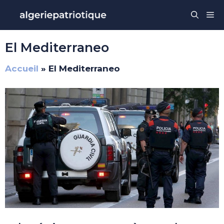
Aller
Me
au
contenu
El Mediterraneo
Accueil
»
El Mediterraneo