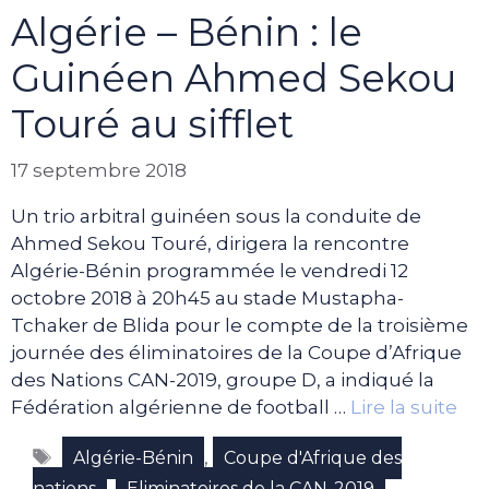
Algérie – Bénin : le
Guinéen Ahmed Sekou
Touré au sifflet
17 septembre 2018
Un trio arbitral guinéen sous la conduite de
Ahmed Sekou Touré, dirigera la rencontre
Algérie-Bénin programmée le vendredi 12
octobre 2018 à 20h45 au stade Mustapha-
Tchaker de Blida pour le compte de la troisième
journée des éliminatoires de la Coupe d’Afrique
des Nations CAN-2019, groupe D, a indiqué la
Fédération algérienne de football …
Lire la suite
Étiquettes
,
Algérie-Bénin
Coupe d'Afrique des
,
nations
Eliminatoires de la CAN-2019