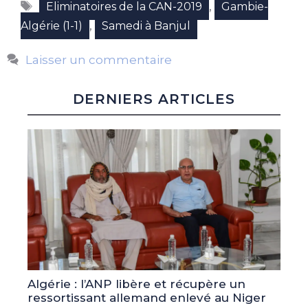
Étiquettes
,
Eliminatoires de la CAN-2019
Gambie-
,
Algérie (1-1)
Samedi à Banjul
Laisser un commentaire
DERNIERS ARTICLES
Algérie : l’ANP libère et récupère un
ressortissant allemand enlevé au Niger