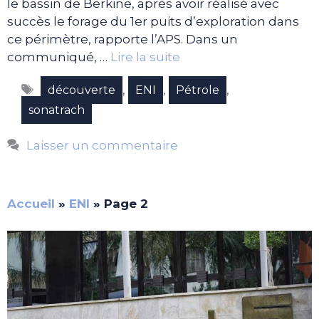
le bassin de Berkine, après avoir réalisé avec
succès le forage du 1er puits d’exploration dans
ce périmètre, rapporte l’APS. Dans un
communiqué, …
Lire la suite
Étiquettes
,
,
,
découverte
ENI
Pétrole
sonatrach
Laisser un commentaire
Accueil
»
ENI
»
Page 2