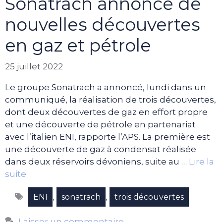
Sonatrach annonce de
nouvelles découvertes
en gaz et pétrole
25 juillet 2022
Le groupe Sonatrach a annoncé, lundi dans un
communiqué, la réalisation de trois découvertes,
dont deux découvertes de gaz en effort propre
et une découverte de pétrole en partenariat
avec l’italien ENI, rapporte l’APS. La première est
une découverte de gaz à condensat réalisée
dans deux réservoirs dévoniens, suite au …
Lire la
suite
Étiquettes
,
,
ENI
sonatrach
trois découvertes
Laisser un commentaire