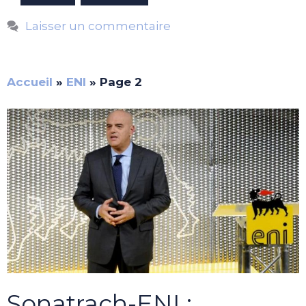
Laisser un commentaire
Accueil
»
ENI
»
Page 2
Sonatrach-ENI :