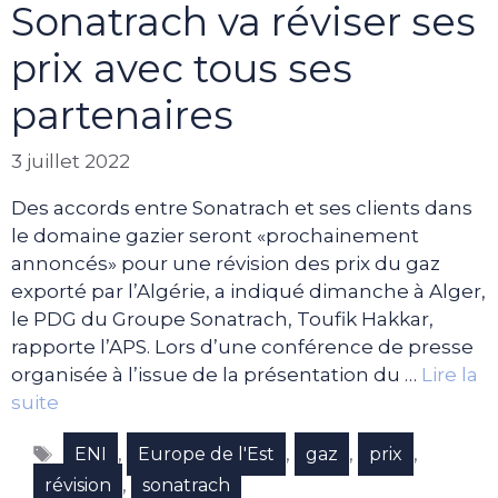
Sonatrach va réviser ses
prix avec tous ses
partenaires
3 juillet 2022
Des accords entre Sonatrach et ses clients dans
le domaine gazier seront «prochainement
annoncés» pour une révision des prix du gaz
exporté par l’Algérie, a indiqué dimanche à Alger,
le PDG du Groupe Sonatrach, Toufik Hakkar,
rapporte l’APS. Lors d’une conférence de presse
organisée à l’issue de la présentation du …
Lire la
suite
Étiquettes
,
,
,
,
ENI
Europe de l'Est
gaz
prix
,
révision
sonatrach