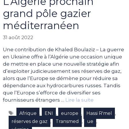
L’Algérie prochain
grand pôle gazier
méditerranéen
31 août 2022
Une contribution de Khaled Boulaziz – La guerre
en Ukraine offre à l’Algérie une occasion unique
de mettre en place une nouvelle stratégie afin
d’exploiter judicieusement ses réserves de gaz,
alors que l’Europe se démène pour réduire sa
dépendance aux hydrocarbures russes. Tandis
que l’Europe s’efforce de diversifier ses
fournisseurs étrangers …
Lire la suite
Étiquettes
,
,
,
,
Afrique
ENI
europe
Hassi R'mel
,
,
,
réserves de gaz
Transmed
ue