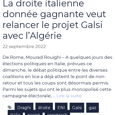
La droite italienne
donnée gagnante veut
relancer le projet Galsi
avec l’Algérie
22 septembre 2022
De Rome, Mourad Rouighi – A quelques jours des
élections politiques en Italie, prévues ce
dimanche, le débat politique entre les diverses
coalitions en lice a déjà atteint le point de non-
retour et tous les coups sont désormais permis.
Parmi les sujets qui ont le plus monopolisé cette
campagne électorale, …
Lire la suite
Étiquettes
,
,
,
,
,
Draghi
droite
ENI
Galsi
gaz
,
,
Italie
projet
sonatrach