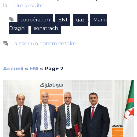
la …
Lire la suite
Étiquettes
,
,
,
coopération
ENI
gaz
Mario
,
Draghi
sonatrach
Laisser un commentaire
Accueil
»
ENI
»
Page 2