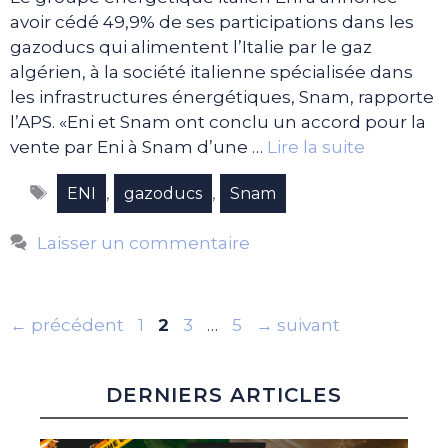
avoir cédé 49,9% de ses participations dans les
gazoducs qui alimentent l’Italie par le gaz
algérien, à la société italienne spécialisée dans
les infrastructures énergétiques, Snam, rapporte
l’APS. «Eni et Snam ont conclu un accord pour la
vente par Eni à Snam d’une …
Lire la suite
Étiquettes
,
,
ENI
gazoducs
Snam
Laisser un commentaire
Page
Page
Page
Page
←
précédent
1
2
3
…
5
→
suivant
DERNIERS ARTICLES