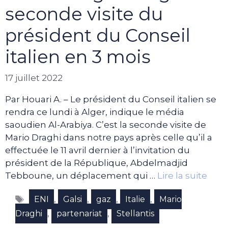
seconde visite du
président du Conseil
italien en 3 mois
17 juillet 2022
Par Houari A. – Le président du Conseil italien se
rendra ce lundi à Alger, indique le média
saoudien Al-Arabiya. C’est la seconde visite de
Mario Draghi dans notre pays après celle qu’il a
effectuée le 11 avril dernier à l’invitation du
président de la République, Abdelmadjid
Tebboune, un déplacement qui …
Lire la suite
Étiquettes
,
,
,
,
ENI
Galsi
gaz
Italie
Mario
,
,
Draghi
partenariat
Stellantis