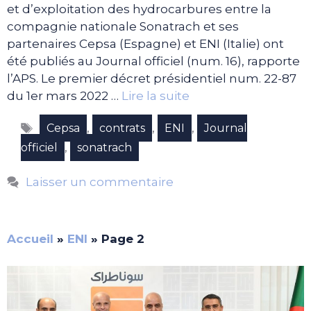
et d’exploitation des hydrocarbures entre la
compagnie nationale Sonatrach et ses
partenaires Cepsa (Espagne) et ENI (Italie) ont
été publiés au Journal officiel (num. 16), rapporte
l’APS. Le premier décret présidentiel num. 22-87
du 1er mars 2022 …
Lire la suite
Étiquettes
,
,
,
Cepsa
contrats
ENI
Journal
,
officiel
sonatrach
Laisser un commentaire
Accueil
»
ENI
»
Page 2