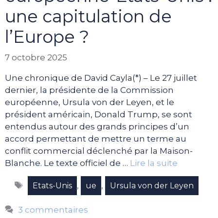
une capitulation de
l’Europe ?
7 octobre 2025
Une chronique de David Cayla(*) – Le 27 juillet
dernier, la présidente de la Commission
européenne, Ursula von der Leyen, et le
président américain, Donald Trump, se sont
entendus autour des grands principes d’un
accord permettant de mettre un terme au
conflit commercial déclenché par la Maison-
Blanche. Le texte officiel de …
Lire la suite
Étiquettes
,
,
Etats-Unis
ue
Ursula von der Leyen
3 commentaires