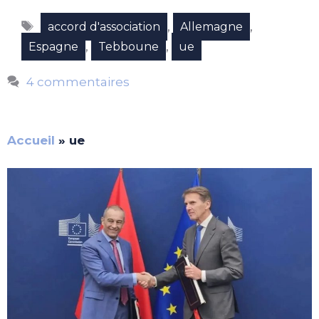
Étiquettes
,
,
accord d'association
Allemagne
,
,
Espagne
Tebboune
ue
4 commentaires
Accueil
»
ue