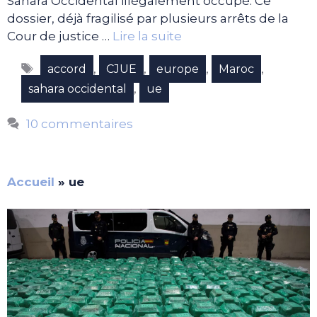
Sahara Occidental illégalement occupé. Ce
dossier, déjà fragilisé par plusieurs arrêts de la
Cour de justice …
Lire la suite
Étiquettes
,
,
,
,
accord
CJUE
europe
Maroc
,
sahara occidental
ue
10 commentaires
Accueil
»
ue