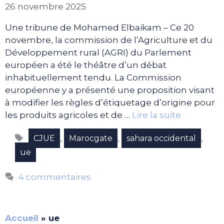
26 novembre 2025
Une tribune de Mohamed Elbaikam – Ce 20
novembre, la commission de l’Agriculture et du
Développement rural (AGRI) du Parlement
européen a été le théâtre d’un débat
inhabituellement tendu. La Commission
européenne y a présenté une proposition visant
à modifier les règles d’étiquetage d’origine pour
les produits agricoles et de …
Lire la suite
Étiquettes
,
,
,
CJUE
Marocgate
sahara occidental
ue
4 commentaires
Accueil
»
ue