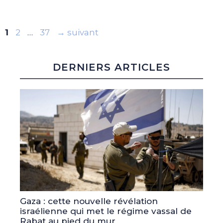
Page
Page
Page
1
2
…
37
→
suivant
DERNIERS ARTICLES
Gaza : cette nouvelle révélation
israélienne qui met le régime vassal de
Rabat au pied du mur