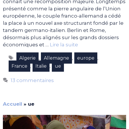
connaît une recomposition majeure. Longtemps
présenté comme la pierre angulaire de l’Union
européenne, le couple franco-allemand a cédé
la place à un nouvel axe structurant fondé par le
tandem germano-italien. Berlin et Rome,
désormais plus alignés sur les grands dossiers
économiques et …
Lire la suite
Étiquettes
,
,
,
Algerie
Allemagne
europe
,
,
France
Italie
ue
13 commentaires
Accueil
»
ue