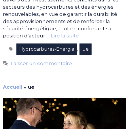
secteurs des hydrocarbures et des énergies
renouvelables, en vue de garantir la durabilité
des approvisionnements et de renforcer la
sécurité énergétique, tout en confortant sa
position d’acteur …
Lire la suite
Étiquettes
,
Hydrocarbures-Energie
ue
Laisser un commentaire
Accueil
»
ue