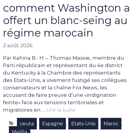
comment Washington a
offert un blanc-seing au
régime marocain
2 août 2026
Par Kahina B.- H. – Thomas Massie, membre du
Parti républicain et représentant du 4e district
du Kentucky à la Chambre des représentants
des Etats-Unis, a vivement fustigé ses collègues
conservateurs et la chaîne Fox News, les
accusant de faire preuve d’une «indignation
feinte» face aux tensions territoriales et
migratoires en …
Lire la suite
Étiquettes
,
,
,
,
ceuta
Espagne
Etats-Unis
Maroc
Melilla