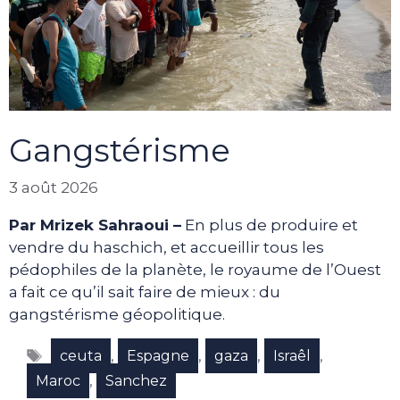
Gangstérisme
3 août 2026
Par Mrizek Sahraoui –
En plus de produire et
vendre du haschich, et accueillir tous les
pédophiles de la planète, le royaume de l’Ouest
a fait ce qu’il sait faire de mieux : du
gangstérisme géopolitique.
Étiquettes
,
,
,
,
ceuta
Espagne
gaza
Israêl
,
Maroc
Sanchez