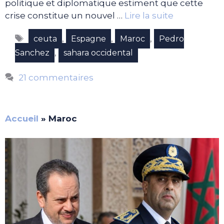
politique et diplomatique estiment que cette
crise constitue un nouvel …
Lire la suite
Étiquettes
,
,
,
ceuta
Espagne
Maroc
Pedro
,
Sanchez
sahara occidental
21 commentaires
Accueil
»
Maroc