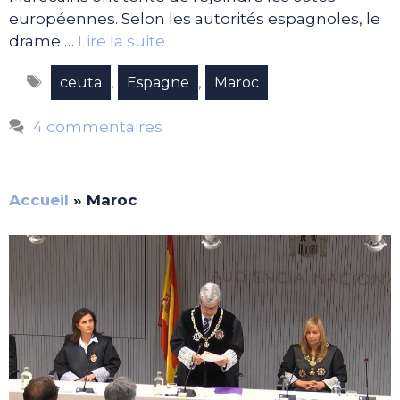
européennes. Selon les autorités espagnoles, le
drame …
Lire la suite
Étiquettes
,
,
ceuta
Espagne
Maroc
4 commentaires
Accueil
»
Maroc