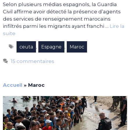
Selon plusieurs médias espagnols, la Guardia
Civil affirme avoir détecté la présence d’agents
des services de renseignement marocains
infiltrés parmi les migrants ayant franchi …
Lire la
suite
Étiquettes
,
,
ceuta
Espagne
Maroc
15 commentaires
Accueil
»
Maroc