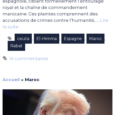
espagnole, ciblant formellement l’entourage
royal et la chaîne de commandement
marocaine. Ces plaintes comprennent des
accusations de crimes contre l’humanité, …
Lire
la suite
Étiquettes
,
,
,
,
ceuta
El-Himma
Espagne
Maroc
Rabat
14 commentaires
Accueil
»
Maroc