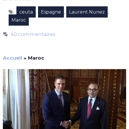
Étiquettes
,
,
,
ceuta
Espagne
Laurent Nunez
Maroc
40 commentaires
Accueil
»
Maroc