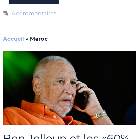
6 commentaires
Accueil
»
Maroc
Ben Jelloun et les «60%