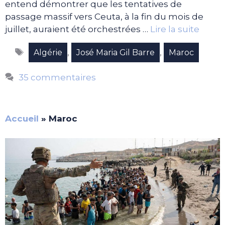
entend démontrer que les tentatives de
passage massif vers Ceuta, à la fin du mois de
juillet, auraient été orchestrées …
Lire la suite
Étiquettes
,
,
Algérie
José Maria Gil Barre
Maroc
35 commentaires
Accueil
»
Maroc