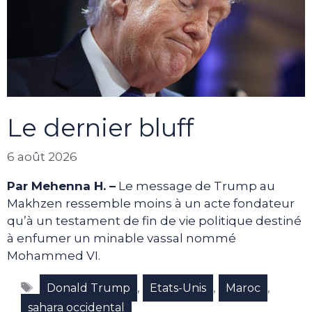
Le dernier bluff
6 août 2026
Par Mehenna H. –
Le message de Trump au
Makhzen ressemble moins à un acte fondateur
qu’à un testament de fin de vie politique destiné
à enfumer un minable vassal nommé
Mohammed VI.
Étiquettes
,
,
,
Donald Trump
Etats-Unis
Maroc
sahara occidental