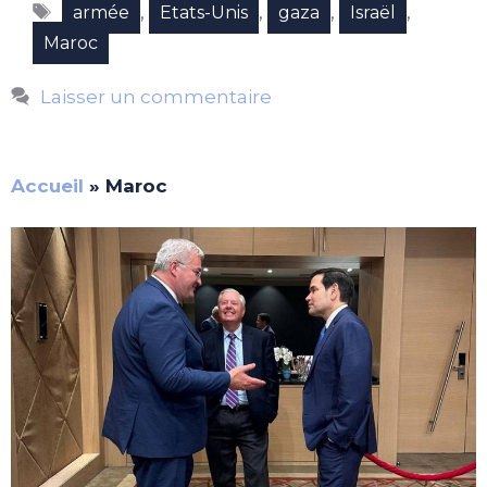
Étiquettes
,
,
,
,
armée
Etats-Unis
gaza
Israël
Maroc
Laisser un commentaire
Accueil
»
Maroc