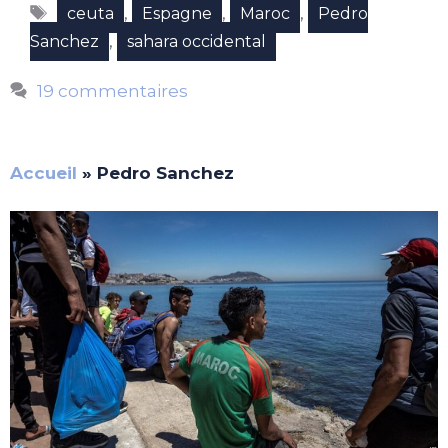
Étiquettes
,
,
,
ceuta
Espagne
Maroc
Pedro
,
Sanchez
sahara occidental
19 commentaires
Accueil
»
Pedro Sanchez