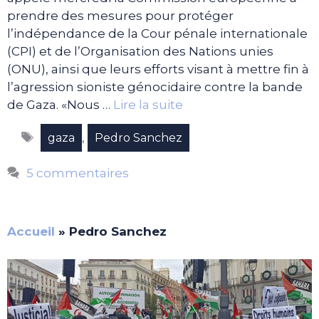
prendre des mesures pour protéger
l’indépendance de la Cour pénale internationale
(CPI) et de l’Organisation des Nations unies
(ONU), ainsi que leurs efforts visant à mettre fin à
l’agression sioniste génocidaire contre la bande
de Gaza. «Nous …
Lire la suite
Étiquettes
,
gaza
Pedro Sanchez
5 commentaires
Accueil
»
Pedro Sanchez