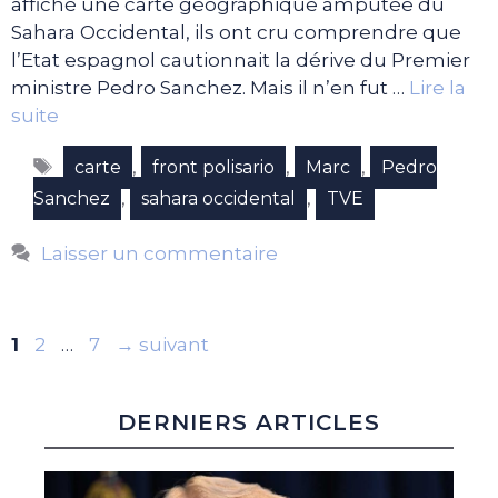
affiché une carte géographique amputée du
Sahara Occidental, ils ont cru comprendre que
l’Etat espagnol cautionnait la dérive du Premier
ministre Pedro Sanchez. Mais il n’en fut …
Lire la
suite
Étiquettes
,
,
,
carte
front polisario
Marc
Pedro
,
,
Sanchez
sahara occidental
TVE
Laisser un commentaire
Page
Page
Page
1
2
…
7
→
suivant
DERNIERS ARTICLES