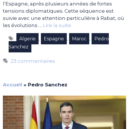
l’Espagne, après plusieurs années de fortes
tensions diplomatiques. Cette séquence est
suivie avec une attention particulière à Rabat, où
les évolutions …
Lire la suite
Étiquettes
,
,
,
Algerie
Espagne
Maroc
Pedro
Sanchez
23 commentaires
Accueil
»
Pedro Sanchez