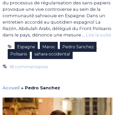
du processus de régularisation des sans-papiers
provoque une vive controverse au sein de la
communauté sahraouie en Espagne. Dans un
entretien accordé au quotidien espagnol La
Razón, Abdulah Arabi, délégué du Front Polisario
dans le pays, dénonce une mesure …
Lire la suite
Étiquettes
,
,
,
Espagne
Maroc
Pedro Sanchez
,
Polisario
sahara occidental
18 commentaires
Accueil
»
Pedro Sanchez