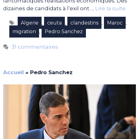
fantomatiques réalisations économiques. Des
dizaines de candidats à l’exil ont …
Lire la suite
Étiquettes
,
,
,
,
Algerie
ceuta
clandestins
Maroc
,
migration
Pedro Sanchez
31 commentaires
Accueil
»
Pedro Sanchez