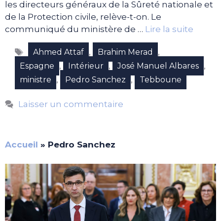
les directeurs généraux de la Sûreté nationale et
de la Protection civile, relève-t-on. Le
communiqué du ministère de …
Lire la suite
Étiquettes
,
,
Ahmed Attaf
Brahim Merad
,
,
,
Espagne
Intérieur
José Manuel Albares
,
,
ministre
Pedro Sanchez
Tebboune
Laisser un commentaire
Accueil
»
Pedro Sanchez