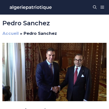
Aller
Me
au
contenu
Pedro Sanchez
Accueil
»
Pedro Sanchez