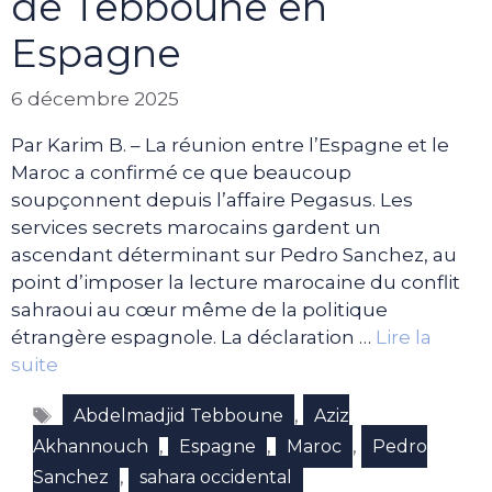
de Tebboune en
Espagne
6 décembre 2025
Par Karim B. – La réunion entre l’Espagne et le
Maroc a confirmé ce que beaucoup
soupçonnent depuis l’affaire Pegasus. Les
services secrets marocains gardent un
ascendant déterminant sur Pedro Sanchez, au
point d’imposer la lecture marocaine du conflit
sahraoui au cœur même de la politique
étrangère espagnole. La déclaration …
Lire la
suite
Étiquettes
,
Abdelmadjid Tebboune
Aziz
,
,
,
Akhannouch
Espagne
Maroc
Pedro
,
Sanchez
sahara occidental