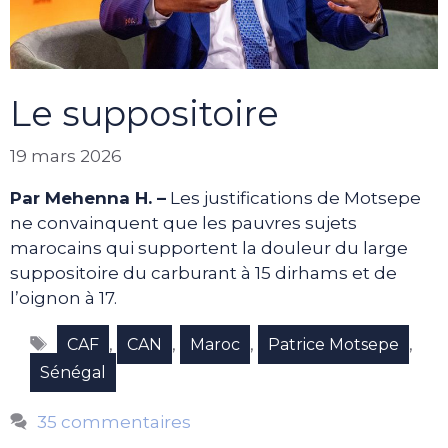
Le suppositoire
19 mars 2026
Par Mehenna H. –
Les justifications de Motsepe
ne convainquent que les pauvres sujets
marocains qui supportent la douleur du large
suppositoire du carburant à 15 dirhams et de
l’oignon à 17.
Étiquettes
,
,
,
,
CAF
CAN
Maroc
Patrice Motsepe
Sénégal
35 commentaires