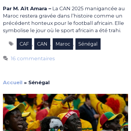
Par M. Aït Amara –
La CAN 2025 manigancée au
Maroc restera gravée dans l’histoire comme un
précédent honteux pour le football africain. Elle
symbolise le jour où le sport africain a été trahi.
Étiquettes
,
,
,
CAF
CAN
Maroc
Sénégal
16 commentaires
Accueil
»
Sénégal