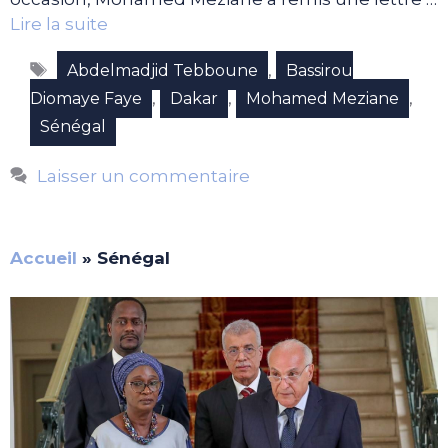
Lire la suite
Étiquettes
,
Abdelmadjid Tebboune
Bassirou
,
,
,
Diomaye Faye
Dakar
Mohamed Meziane
Sénégal
Laisser un commentaire
Accueil
»
Sénégal