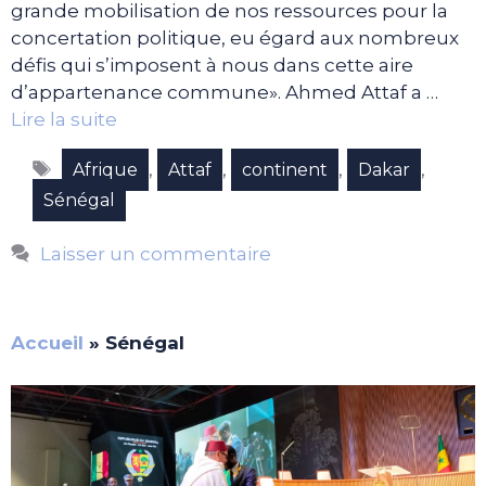
grande mobilisation de nos ressources pour la
concertation politique, eu égard aux nombreux
défis qui s’imposent à nous dans cette aire
d’appartenance commune». Ahmed Attaf a …
Lire la suite
Étiquettes
,
,
,
,
Afrique
Attaf
continent
Dakar
Sénégal
Laisser un commentaire
Accueil
»
Sénégal