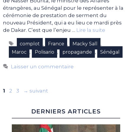
de Nasser Bourita, le ministre des Affaires
étrangères, au Sénégal pour le représenter à la
cérémonie de prestation de serment du
nouveau Président, qui a eu lieu ce mardi près
de Dakar. C’est que l’enjeu …
Lire la suite
Étiquettes
,
,
,
complot
France
Macky Sall
,
,
,
Maroc
Polisario
propagande
Sénégal
Laisser un commentaire
Page
Page
Page
1
2
3
→
suivant
DERNIERS ARTICLES