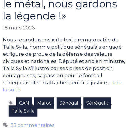
le métal, nous gardons
la légende !»
18 mars 2026
Nous reproduisons ici le texte remarquable de
Talla Sylla, homme politique sénégalais engagé
et figure de proue de la défense des valeurs
civiques et nationales. Député et ancien ministre,
Talla Sylla s’illustre par ses prises de position
courageuses, sa passion pour le football
sénégalais et son attachement à la justice …
Lire
la suite
Étiquettes
,
,
,
,
CAN
Maroc
Sénégal
Sénégalk
Talla Sylla
33 commentaires