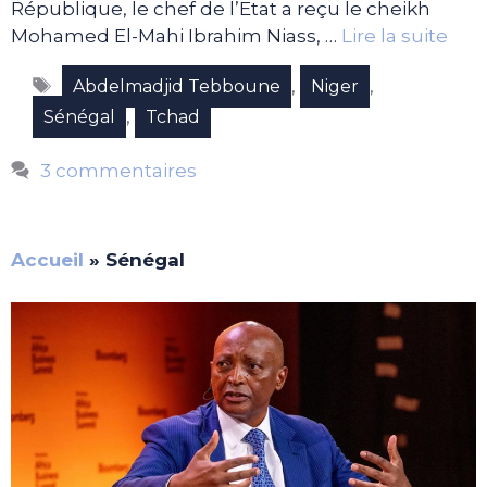
République, le chef de l’Etat a reçu le cheikh
Mohamed El-Mahi Ibrahim Niass, …
Lire la suite
Étiquettes
,
,
Abdelmadjid Tebboune
Niger
,
Sénégal
Tchad
3 commentaires
Accueil
»
Sénégal