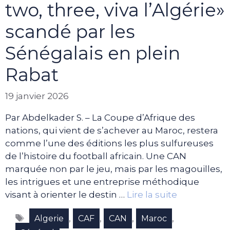
two, three, viva l’Algérie»
scandé par les
Sénégalais en plein
Rabat
19 janvier 2026
Par Abdelkader S. – La Coupe d’Afrique des
nations, qui vient de s’achever au Maroc, restera
comme l’une des éditions les plus sulfureuses
de l’histoire du football africain. Une CAN
marquée non par le jeu, mais par les magouilles,
les intrigues et une entreprise méthodique
visant à orienter le destin …
Lire la suite
Étiquettes
,
,
,
,
Algerie
CAF
CAN
Maroc