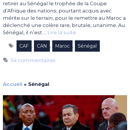
retirer au Sénégal le trophée de la Coupe
d’Afrique des nations, pourtant acquis avec
mérite sur le terrain, pour le remettre au Maroc a
déclenché une colère rare, brutale, unanime. Au
Sénégal, il n’est …
Lire la suite
Étiquettes
,
,
,
CAF
CAN
Maroc
Sénégal
54 commentaires
Accueil
»
Sénégal