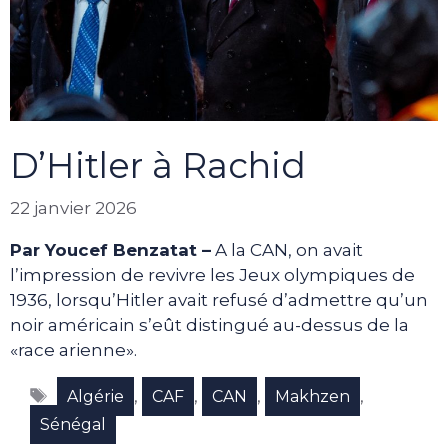
D’Hitler à Rachid
22 janvier 2026
Par Youcef Benzatat –
A la CAN, on avait
l’impression de revivre les Jeux olympiques de
1936, lorsqu’Hitler avait refusé d’admettre qu’un
noir américain s’eût distingué au-dessus de la
«race arienne».
Étiquettes
,
,
,
,
Algérie
CAF
CAN
Makhzen
Sénégal