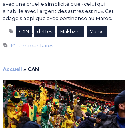
avec une cruelle simplicité que «celui qui
s’habille avec l’argent des autres est nu». Cet
adage s’applique avec pertinence au Maroc.
Étiquettes
,
,
,
CAN
dettes
Makhzen
Maroc
10 commentaires
Accueil
»
CAN