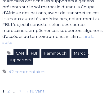
marocains ont fiché les supporters algériens
présents sur le sol marocain durant la Coupe
d’Afrique des nations, avant de transmettre ces
listes aux autorités américaines, notamment au
FBI. L’objectif consiste, selon des sources
marocaines, empêcher ces supporters algériens
d’accéder au territoire américain afin …
Lire la
suite
Étiquettes
,
,
,
,
CAN
FBI
Hammouchi
Maroc
supporters
42 commentaires
Page
Page
Page
1
2
…
7
→
suivant