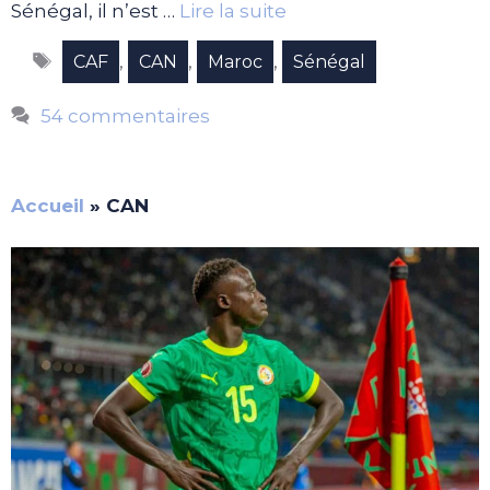
Sénégal, il n’est …
Lire la suite
Étiquettes
,
,
,
CAF
CAN
Maroc
Sénégal
54 commentaires
Accueil
»
CAN