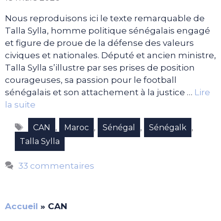
Nous reproduisons ici le texte remarquable de
Talla Sylla, homme politique sénégalais engagé
et figure de proue de la défense des valeurs
civiques et nationales. Député et ancien ministre,
Talla Sylla s’illustre par ses prises de position
courageuses, sa passion pour le football
sénégalais et son attachement à la justice …
Lire
la suite
Étiquettes
,
,
,
,
CAN
Maroc
Sénégal
Sénégalk
Talla Sylla
33 commentaires
Accueil
»
CAN