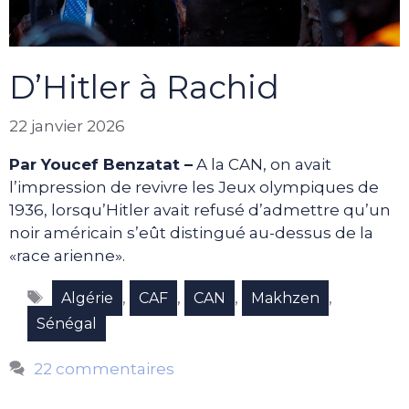
D’Hitler à Rachid
22 janvier 2026
Par Youcef Benzatat –
A la CAN, on avait
l’impression de revivre les Jeux olympiques de
1936, lorsqu’Hitler avait refusé d’admettre qu’un
noir américain s’eût distingué au-dessus de la
«race arienne».
Étiquettes
,
,
,
,
Algérie
CAF
CAN
Makhzen
Sénégal
22 commentaires