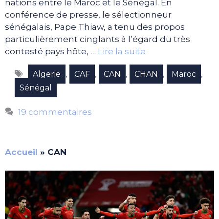
nations entre le Maroc et le Sénégal. En
conférence de presse, le sélectionneur
sénégalais, Pape Thiaw, a tenu des propos
particulièrement cinglants à l’égard du très
contesté pays hôte, …
Lire la suite
Étiquettes
,
,
,
,
,
Algerie
CAF
CAN
CHAN
Maroc
Sénégal
19 commentaires
Accueil
»
CAN