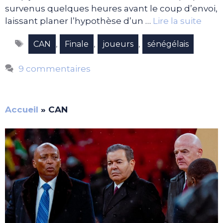
survenus quelques heures avant le coup d’envoi,
laissant planer l’hypothèse d’un …
Lire la suite
Étiquettes
,
,
,
CAN
Finale
joueurs
sénégélais
9 commentaires
Accueil
»
CAN