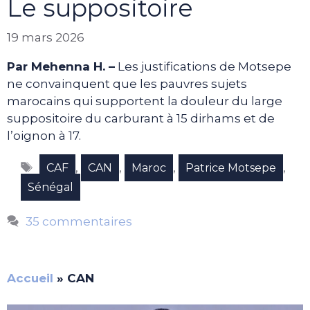
Le suppositoire
19 mars 2026
Par Mehenna H. –
Les justifications de Motsepe
ne convainquent que les pauvres sujets
marocains qui supportent la douleur du large
suppositoire du carburant à 15 dirhams et de
l’oignon à 17.
Étiquettes
,
,
,
,
CAF
CAN
Maroc
Patrice Motsepe
Sénégal
35 commentaires
Accueil
»
CAN