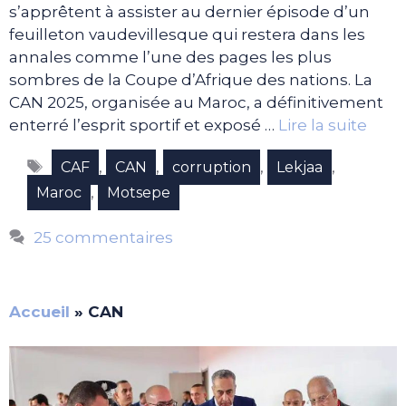
s’apprêtent à assister au dernier épisode d’un
feuilleton vaudevillesque qui restera dans les
annales comme l’une des pages les plus
sombres de la Coupe d’Afrique des nations. La
CAN 2025, organisée au Maroc, a définitivement
enterré l’esprit sportif et exposé …
Lire la suite
Étiquettes
,
,
,
,
CAF
CAN
corruption
Lekjaa
,
Maroc
Motsepe
25 commentaires
Accueil
»
CAN