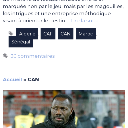
marquée non par le jeu, mais par les magouilles,
les intrigues et une entreprise méthodique
visant à orienter le destin …
Lire la suite
Étiquettes
,
,
,
,
Algerie
CAF
CAN
Maroc
Sénégal
36 commentaires
Accueil
»
CAN