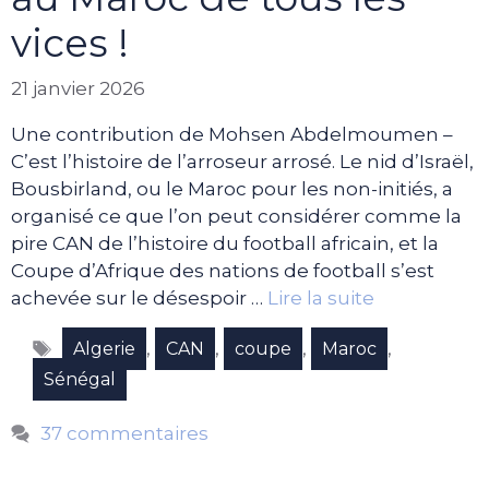
vices !
21 janvier 2026
Une contribution de Mohsen Abdelmoumen –
C’est l’histoire de l’arroseur arrosé. Le nid d’Israël,
Bousbirland, ou le Maroc pour les non-initiés, a
organisé ce que l’on peut considérer comme la
pire CAN de l’histoire du football africain, et la
Coupe d’Afrique des nations de football s’est
achevée sur le désespoir …
Lire la suite
Étiquettes
,
,
,
,
Algerie
CAN
coupe
Maroc
Sénégal
37 commentaires