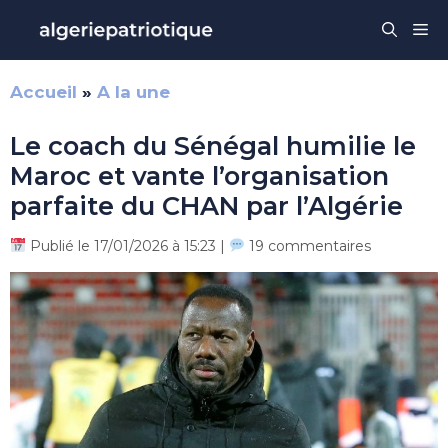
Aller
Me
au
contenu
Accueil
»
A la une
Le coach du Sénégal humilie le
Maroc et vante l’organisation
parfaite du CHAN par l’Algérie
Publié le 17/01/2026 à 15:23 |
19 commentaires