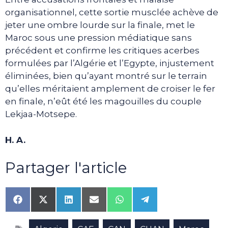
organisationnel, cette sortie musclée achève de
jeter une ombre lourde sur la finale, met le
Maroc sous une pression médiatique sans
précédent et confirme les critiques acerbes
formulées par l’Algérie et l’Egypte, injustement
éliminées, bien qu’ayant montré sur le terrain
qu’elles méritaient amplement de croiser le fer
en finale, n’eût été les magouilles du couple
Lekjaa-Motsepe.
H. A.
Partager l'article
Share
Share
Share
Share
Share
Share
on
on
on
on
on
on
Facebook
X
LinkedIn
Email
WhatsApp
Telegram