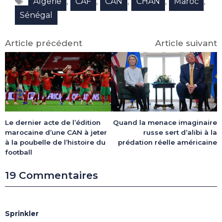
Étiquettes
(Twitter)
,
,
,
,
,
Algerie
CAF
CAN
CHAN
Maroc
Sénégal
Article précédent
Article suivant
Le dernier acte de l’édition
Quand la menace imaginaire
marocaine d’une CAN à jeter
russe sert d’alibi à la
à la poubelle de l’histoire du
prédation réelle américaine
football
19 Commentaires
Sprinkler