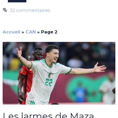
32 commentaires
Accueil
»
CAN
»
Page 2
Les larmes de Maza