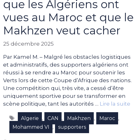
que les Algériens ont
vues au Maroc et que le
Makhzen veut cacher
25 décembre 2025
Par Kamel M. – Malgré les obstacles logistiques
et administratifs, des supporters algériens ont
réussi à se rendre au Maroc pour soutenir les
Verts lors de cette Coupe d’Afrique des nations.
Une compétition qui, très vite, a cessé d’être
uniquement sportive pour se transformer en
scène politique, tant les autorités …
Lire la suite
Étiquettes
,
,
,
,
Algerie
CAN
Makhzen
Maroc
,
Mohammed VI
supporters