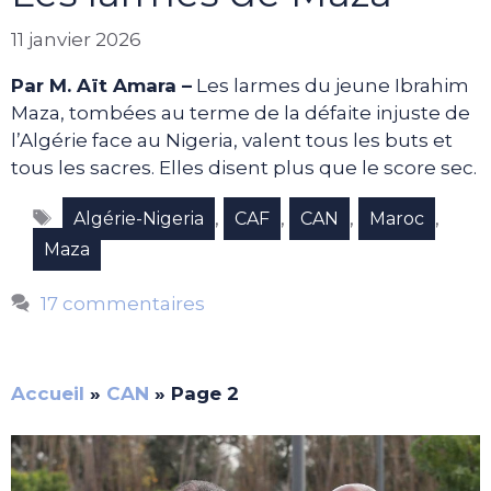
11 janvier 2026
Par M. Aït Amara –
Les larmes du jeune Ibrahim
Maza, tombées au terme de la défaite injuste de
l’Algérie face au Nigeria, valent tous les buts et
tous les sacres. Elles disent plus que le score sec.
Étiquettes
,
,
,
,
Algérie-Nigeria
CAF
CAN
Maroc
Maza
17 commentaires
Accueil
»
CAN
»
Page 2