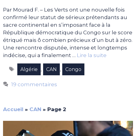
Par Mourad F. – Les Verts ont une nouvelle fois
confirmé leur statut de sérieux prétendants au
sacre continental en s’imposant face à la
République démocratique du Congo sur le score
étriqué mais ô combien précieux d’un but à zéro.
Une rencontre disputée, intense et longtemps
indécise, qui a finalement …
Lire la suite
Étiquettes
,
,
Algérie
CAN
Congo
19 commentaires
Accueil
»
CAN
»
Page 2