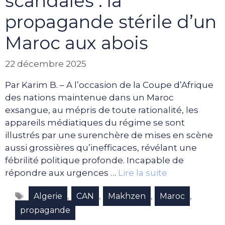
scandales : la
propagande stérile d’un
Maroc aux abois
22 décembre 2025
Par Karim B. – A l’occasion de la Coupe d’Afrique
des nations maintenue dans un Maroc
exsangue, au mépris de toute rationalité, les
appareils médiatiques du régime se sont
illustrés par une surenchère de mises en scène
aussi grossières qu’inefficaces, révélant une
fébrilité politique profonde. Incapable de
répondre aux urgences …
Lire la suite
Étiquettes
,
,
,
,
Algerie
CAN
Makhzen
Maroc
propagande