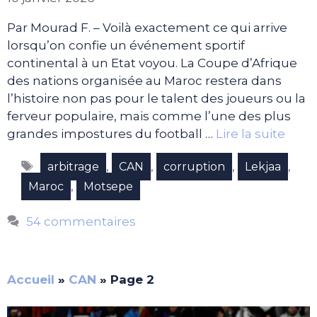
Par Mourad F. – Voilà exactement ce qui arrive
lorsqu’on confie un événement sportif
continental à un Etat voyou. La Coupe d’Afrique
des nations organisée au Maroc restera dans
l’histoire non pas pour le talent des joueurs ou la
ferveur populaire, mais comme l’une des plus
grandes impostures du football …
Lire la suite
Étiquettes
,
,
,
,
arbitrage
CAN
corruption
Lekjaa
,
Maroc
Motsepe
54 commentaires
Accueil
»
CAN
»
Page 2