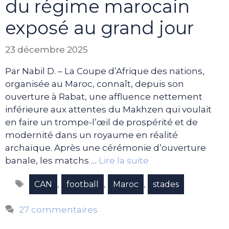
du régime marocain
exposé au grand jour
23 décembre 2025
Par Nabil D. – La Coupe d’Afrique des nations,
organisée au Maroc, connaît, depuis son
ouverture à Rabat, une affluence nettement
inférieure aux attentes du Makhzen qui voulait
en faire un trompe-l’œil de prospérité et de
modernité dans un royaume en réalité
archaïque. Après une cérémonie d’ouverture
banale, les matchs …
Lire la suite
Étiquettes
,
,
,
CAN
football
Maroc
stades
27 commentaires