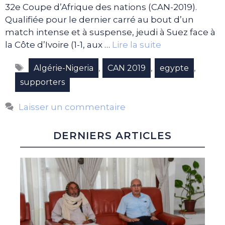
32e Coupe d’Afrique des nations (CAN-2019).
Qualifiée pour le dernier carré au bout d’un
match intense et à suspense, jeudi à Suez face à
la Côte d’Ivoire (1-1, aux …
Lire la suite
Étiquettes
,
,
,
Algérie-Nigeria
CAN 2019
egypte
supporters
Laisser un commentaire
DERNIERS ARTICLES