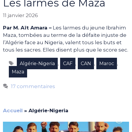
Les larmes de Maza
11 janvier 2026
Par M. Aït Amara –
Les larmes du jeune Ibrahim
Maza, tombées au terme de la défaite injuste de
l’Algérie face au Nigeria, valent tous les buts et
tous les sacres. Elles disent plus que le score sec.
Étiquettes
,
,
,
,
Algérie-Nigeria
CAF
CAN
Maroc
Maza
17 commentaires
Accueil
»
Algérie-Nigeria