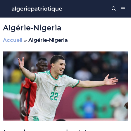
Aller
Me
au
contenu
Algérie-Nigeria
Accueil
»
Algérie-Nigeria