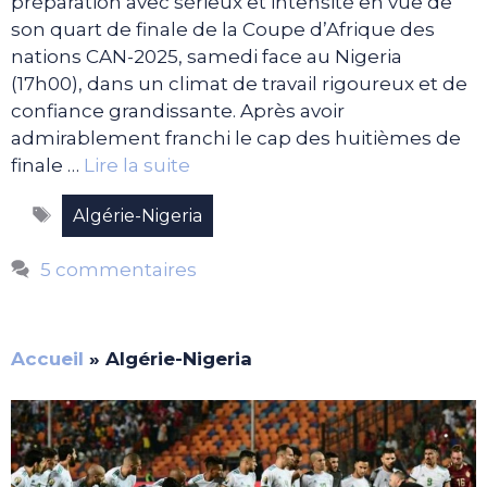
préparation avec sérieux et intensité en vue de
son quart de finale de la Coupe d’Afrique des
nations CAN-2025, samedi face au Nigeria
(17h00), dans un climat de travail rigoureux et de
confiance grandissante. Après avoir
admirablement franchi le cap des huitièmes de
finale …
Lire la suite
Étiquettes
Algérie-Nigeria
5 commentaires
Accueil
»
Algérie-Nigeria