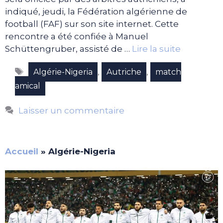
indiqué, jeudi, la Fédération algérienne de
football (FAF) sur son site internet. Cette
rencontre a été confiée à Manuel
Schüttengruber, assisté de …
Lire la suite
Étiquettes
,
,
Algérie-Nigeria
Autriche
match
amical
Laisser un commentaire
Accueil
»
Algérie-Nigeria