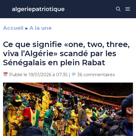
Aller
Me
au
contenu
Accueil
»
A la une
Ce que signifie «one, two, three,
viva l’Algérie» scandé par les
Sénégalais en plein Rabat
Publié le 19/01/2026 à 07:35 |
36 commentaires