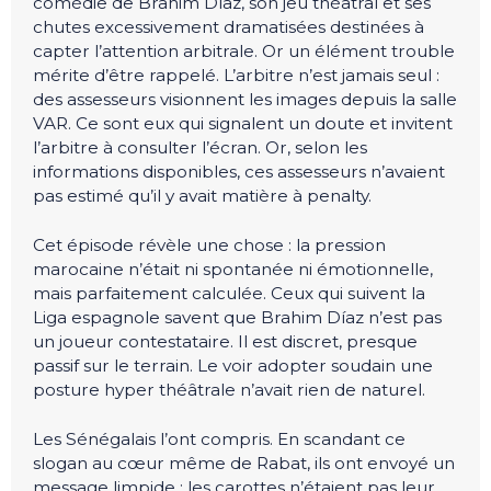
comédie de Brahim Díaz, son jeu théâtral et ses
chutes excessivement dramatisées destinées à
capter l’attention arbitrale. Or un élément trouble
mérite d’être rappelé. L’arbitre n’est jamais seul :
des assesseurs visionnent les images depuis la salle
VAR. Ce sont eux qui signalent un doute et invitent
l’arbitre à consulter l’écran. Or, selon les
informations disponibles, ces assesseurs n’avaient
pas estimé qu’il y avait matière à penalty.
Cet épisode révèle une chose : la pression
marocaine n’était ni spontanée ni émotionnelle,
mais parfaitement calculée. Ceux qui suivent la
Liga espagnole savent que Brahim Díaz n’est pas
un joueur contestataire. Il est discret, presque
passif sur le terrain. Le voir adopter soudain une
posture hyper théâtrale n’avait rien de naturel.
Les Sénégalais l’ont compris. En scandant ce
slogan au cœur même de Rabat, ils ont envoyé un
message limpide : les carottes n’étaient pas leur