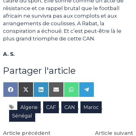
cadre du sport. Elle sonne comme un acte de
résistance et ce rappel brutal que le football
africain ne survivra pas aux complots et aux
arrangements de coulisses. A Rabat, la
conspiration a échoué. Et c’est peut-être là le
plus grand triomphe de cette CAN.
A. S.
Partager l'article
Share
Share
Share
Share
Share
Share
on
on
on
on
on
on
Facebook
X
LinkedIn
Email
WhatsApp
Telegram
Étiquettes
(Twitter)
,
,
,
,
Algerie
CAF
CAN
Maroc
Sénégal
Article précédent
Article suivant