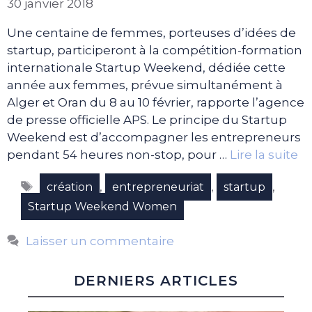
30 janvier 2018
Une centaine de femmes, porteuses d’idées de
startup, participeront à la compétition-formation
internationale Startup Weekend, dédiée cette
année aux femmes, prévue simultanément à
Alger et Oran du 8 au 10 février, rapporte l’agence
de presse officielle APS. Le principe du Startup
Weekend est d’accompagner les entrepreneurs
pendant 54 heures non-stop, pour …
Lire la suite
Étiquettes
,
,
,
création
entrepreneuriat
startup
Startup Weekend Women
Laisser un commentaire
DERNIERS ARTICLES