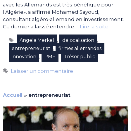
avec les Allemands est très bénéfique pour
l’Algérie», a affirmé Mohamed Sayoud,
consultant algéro-allemand en investissement.
Ce dernier a laissé entendre …
Lire la suite
Étiquettes
,
,
Angela Merkel
délocalisation
,
,
entrepreneuriat
firmes allemandes
,
,
innovation
PME
Trésor public
Laisser un commentaire
Accueil
»
entrepreneuriat