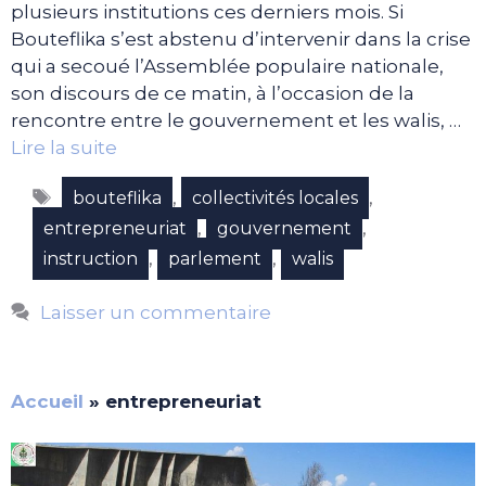
plusieurs institutions ces derniers mois. Si
Bouteflika s’est abstenu d’intervenir dans la crise
qui a secoué l’Assemblée populaire nationale,
son discours de ce matin, à l’occasion de la
rencontre entre le gouvernement et les walis, …
Lire la suite
Étiquettes
,
,
bouteflika
collectivités locales
,
,
entrepreneuriat
gouvernement
,
,
instruction
parlement
walis
Laisser un commentaire
Accueil
»
entrepreneuriat