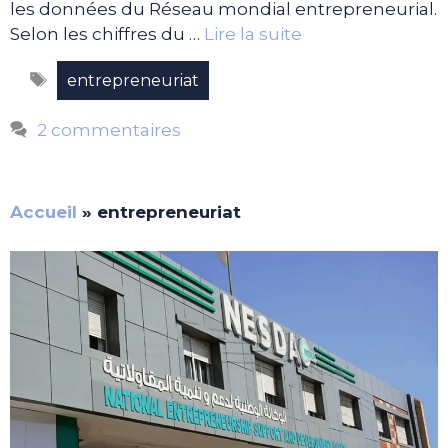
les données du Réseau mondial entrepreneurial.
Selon les chiffres du …
Lire la suite
Étiquettes
entrepreneuriat
2 commentaires
Accueil
»
entrepreneuriat