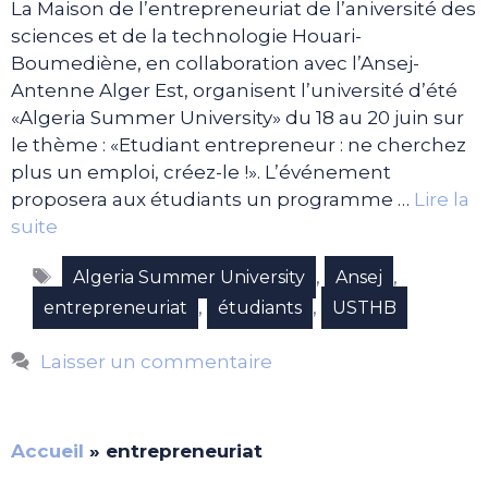
La Maison de l’entrepreneuriat de l’aniversité des
sciences et de la technologie Houari-
Boumediène, en collaboration avec l’Ansej-
Antenne Alger Est, organisent l’université d’été
«Algeria Summer University» du 18 au 20 juin sur
le thème : «Etudiant entrepreneur : ne cherchez
plus un emploi, créez-le !». L’événement
proposera aux étudiants un programme …
Lire la
suite
Étiquettes
,
,
Algeria Summer University
Ansej
,
,
entrepreneuriat
étudiants
USTHB
Laisser un commentaire
Accueil
»
entrepreneuriat