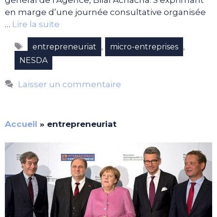
en marge d’une journée consultative organisée
…
Lire la suite
Étiquettes
,
,
entrepreneuriat
micro-entreprises
NESDA
Laisser un commentaire
Accueil
»
entrepreneuriat