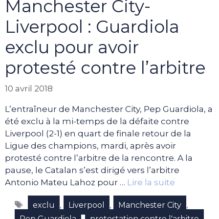
Manchester City-
Liverpool : Guardiola
exclu pour avoir
protesté contre l’arbitre
10 avril 2018
L’entraîneur de Manchester City, Pep Guardiola, a
été exclu à la mi-temps de la défaite contre
Liverpool (2-1) en quart de finale retour de la
Ligue des champions, mardi, après avoir
protesté contre l’arbitre de la rencontre. A la
pause, le Catalan s’est dirigé vers l’arbitre
Antonio Mateu Lahoz pour …
Lire la suite
Étiquettes
,
,
,
exclu
Liverpool
Manchester City
,
Pep Guardiola
protestation contre l'arbitre