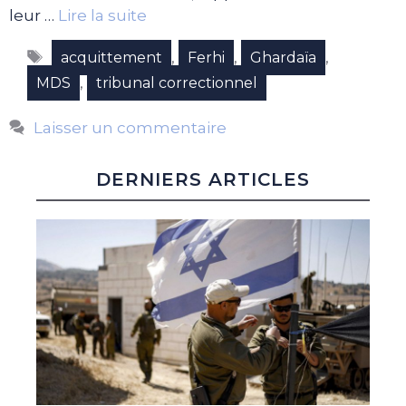
leur …
Lire la suite
Étiquettes
,
,
,
acquittement
Ferhi
Ghardaïa
,
MDS
tribunal correctionnel
Laisser un commentaire
DERNIERS ARTICLES