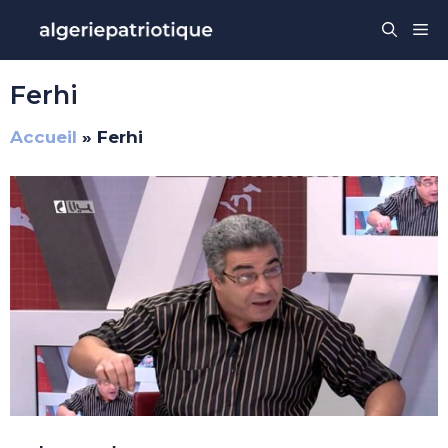
Aller
Me
au
contenu
Ferhi
Accueil
»
Ferhi