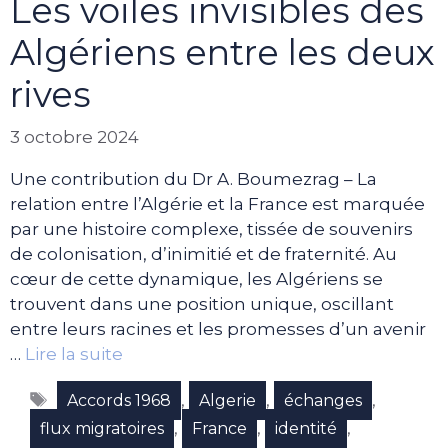
Les voiles invisibles des
Algériens entre les deux
rives
3 octobre 2024
Une contribution du Dr A. Boumezrag – La
relation entre l’Algérie et la France est marquée
par une histoire complexe, tissée de souvenirs
de colonisation, d’inimitié et de fraternité. Au
cœur de cette dynamique, les Algériens se
trouvent dans une position unique, oscillant
entre leurs racines et les promesses d’un avenir
…
Lire la suite
Étiquettes
,
,
,
Accords 1968
Algerie
échanges
,
,
,
flux migratoires
France
identité