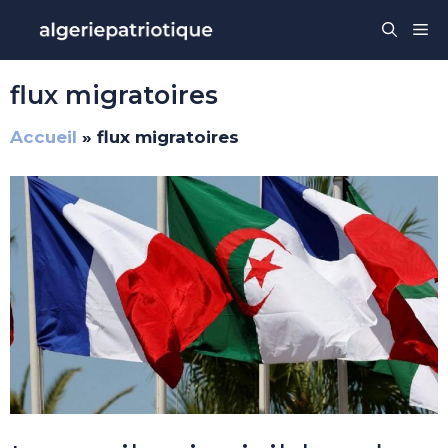
Aller
Me
au
contenu
flux migratoires
Accueil
»
flux migratoires