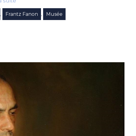
la suite
Frantz Fanon
Musée
,
,