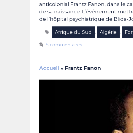
anticolonial Frantz Fanon, dans le 
de sa naissance. L’événement mettra
de l’hôpital psychiatrique de Blida-J
Étiquettes
Afrique du Sud
Algérie
Fon
,
,
5 commentaires
Accueil
»
Frantz Fanon