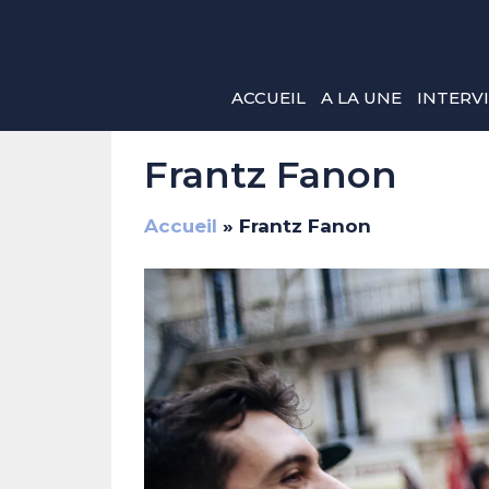
Aller
au
contenu
ACCUEIL
A LA UNE
INTERV
Frantz Fanon
Accueil
»
Frantz Fanon