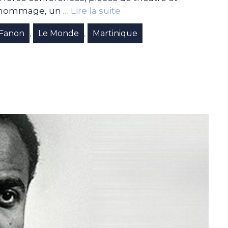
 l’hommage, un …
Lire la suite
 Fanon
Le Monde
Martinique
,
,