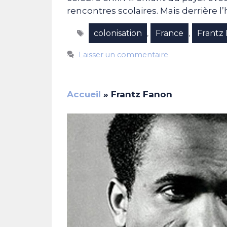
rencontres scolaires. Mais derrière
Étiquettes
colonisation
France
Frantz
,
,
Laisser un commentaire
Accueil
»
Frantz Fanon