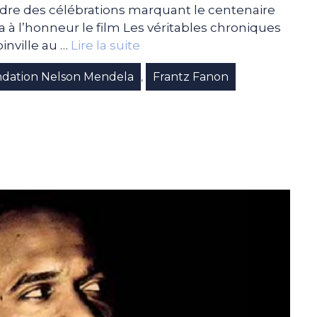
cadre des célébrations marquant le centenaire
 à l’honneur le film Les véritables chroniques
oinville au …
Lire la suite
dation Nelson Mendela
Frantz Fanon
,