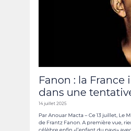
Fanon : la France
dans une tentativ
14 juillet 2025
Par Anouar Macta – Ce 13 juillet, Le
de Frantz Fanon. A première vue, rien
célèbre enfin «l’enfant du pays» ave