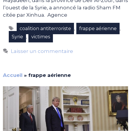
Mayadeen, dans la province de Deir Al-Zour, dans
l’ouest de la Syrie, a annoncé la radio Sham FM
citée par Xinhua. Agence
Étiquettes
,
,
coalition antiterroriste
frappe aérienne
,
Syrie
victimes
Laisser un commentaire
Accueil
»
frappe aérienne