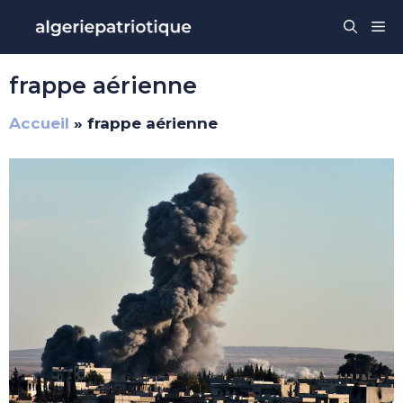
Aller
Me
au
contenu
frappe aérienne
Accueil
»
frappe aérienne