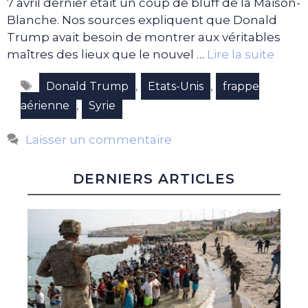
7 avril dernier était un coup de bluff de la Maison-
Blanche. Nos sources expliquent que Donald
Trump avait besoin de montrer aux véritables
maîtres des lieux que le nouvel …
Lire la suite
Étiquettes
,
,
Donald Trump
Etats-Unis
frappe
,
aérienne
Syrie
Laisser un commentaire
DERNIERS ARTICLES